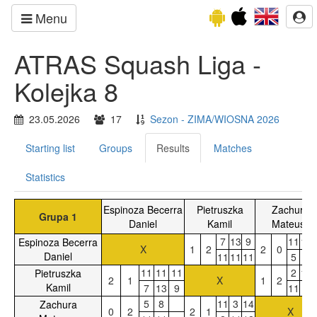
Menu
ATRAS Squash Liga -
Kolejka 8
23.05.2026
17
Sezon - ZIMA/WIOSNA 2026
Starting list
Groups
Results
Matches
Statistics
Espinoza Becerra
Pietruszka
Zachura
Grupa 1
Daniel
Kamil
Mateusz
7
13
9
11
11
Espinoza Becerra
X
1
2
2
0
Daniel
11
11
11
5
8
11
11
11
2
11
Pietruszka
2
1
X
1
2
Kamil
7
13
9
11
3
5
8
11
3
14
Zachura
0
2
2
1
X