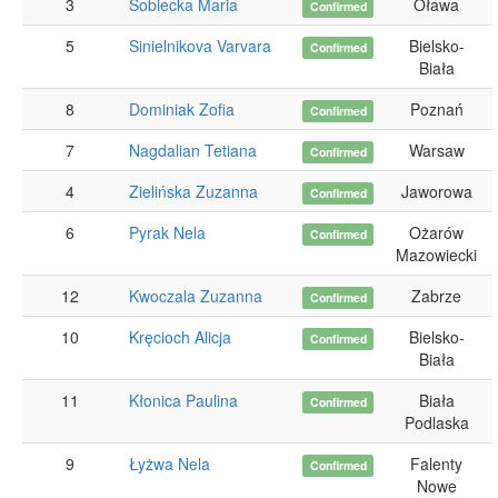
3
Sobiecka Maria
Oława
Confirmed
5
Sinielnikova Varvara
Bielsko-
Confirmed
Biała
8
Dominiak Zofia
Poznań
Confirmed
7
Nagdalian Tetiana
Warsaw
Confirmed
4
Zielińska Zuzanna
Jaworowa
Confirmed
6
Pyrak Nela
Ożarów
Confirmed
Mazowiecki
12
Kwoczala Zuzanna
Zabrze
Confirmed
10
Kręcioch Alicja
Bielsko-
Confirmed
Biała
11
Kłonica Paulina
Biała
Confirmed
Podlaska
9
Łyżwa Nela
Falenty
Confirmed
Nowe