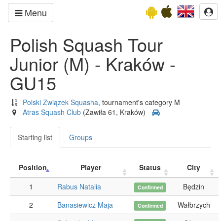
Menu
Polish Squash Tour
Junior (M) - Kraków -
GU15
Polski Związek Squasha
, tournament's category M
Atras Squash Club
(Zawiła 61, Kraków)
Starting list
Groups
Position
Player
Status
City
1
Rabus Natalia
Będzin
Confirmed
2
Banasiewicz Maja
Wałbrzych
Confirmed