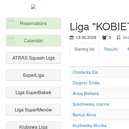
Liga "KOBIE
Reservations
19.06.2026
9
Sez
Calendar
Starting list
Results
ATRAS Squash Liga
Chodacka Ela
SuperLiga
Długosz Emilia
Liga SuperBabek
Antos Barbara
Sokołowska Joanna
Liga SuperMenów
Bartuzi Anna
Kozłowska Monika
Klubowa Liga