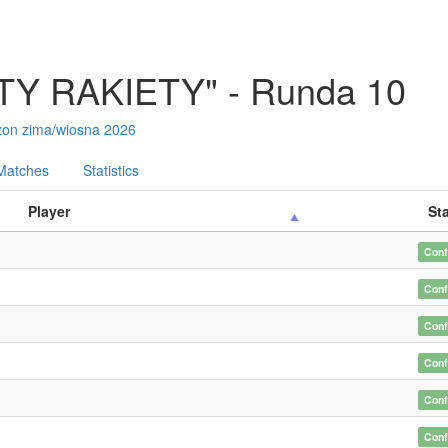
TY RAKIETY" - Runda 10
on zima/wiosna 2026
Matches
Statistics
Player
St
Conf
Conf
Conf
Conf
Conf
Conf