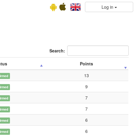
Log in
Search:
atus
Points
13
irmed
9
irmed
7
irmed
7
irmed
6
irmed
6
irmed