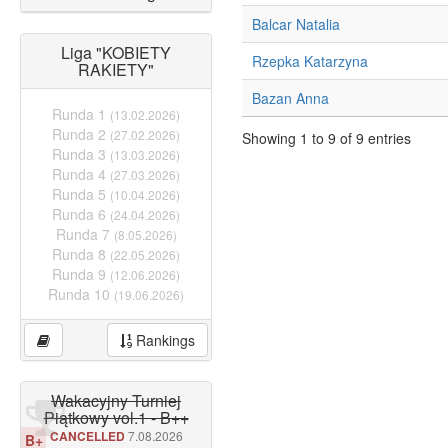
Balcar Natalia
Liga "KOBIETY
Rzepka Katarzyna
RAKIETY"
Bazan Anna
Runda 1
(13.02.2026)
Runda 2
(27.02.2026)
Showing 1 to 9 of 9 entries
Runda 3
(13.03.2026)
Runda 4
(27.03.2026)
Runda 5
(10.04.2026)
Runda 6
(24.04.2026)
Runda 7
(8.05.2026)
Runda 8
(22.05.2026)
Runda 9
(12.06.2026)
Runda 10
(19.06.2026)
Rankings
Wakacyjny Turniej
Piątkowy vol.1 - B++
CANCELLED
7.08.2026
B+