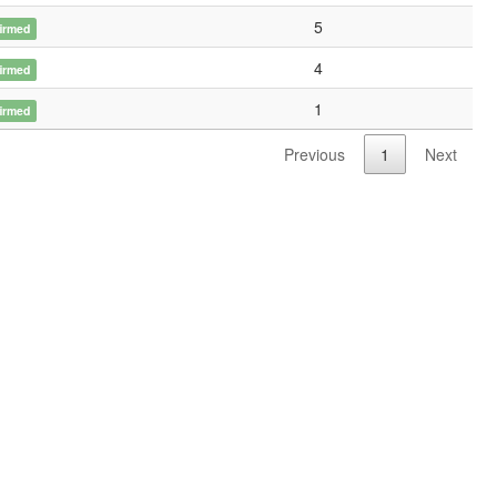
5
irmed
4
irmed
1
irmed
Previous
1
Next