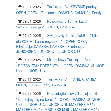
16-01-2026
–
Turniej kat.B+ "SZYBKIE punkty"
–
OPEN
,
OPEN - Eliminacje
,
DAMSKA
,
DAMSKA - Finały
09-01-2026
–
Noworoczny Turniej kat.C+
"Wracamy do gry"
–
OPEN
,
DAMSKA
27-12-2025
–
Świąteczny Turniej kat.B++ "Tylko
dla KOBIET i paru mężczyzn"
–
OPEN
,
OPEN -
Eliminacje
,
DAMSKA
,
DAMSKA - Eliminacje
,
JUNIORSKA
,
JUNIOR U11
,
JUNIOR U13
05-12-2025
–
Mikołajkowy Turniej kat.B++
"'ROZDAJEMY PREZENTY"
–
OPEN
,
DAMSKA
,
JUNIOR
U11
,
JUNIOR U13
28-11-2025
–
Turniej kat.C+ "TANIE GRANIE"
–
OPEN
,
OPEN - Finały
,
DAMSKA
11-11-2025
–
Niepodległościowy Turniej kat.B++
"Spotkajmy się na korcie"
–
OPEN
,
DAMSKA
,
JUNIOR
U11
,
JUNIOR U13
,
JUNIOR U15
,
MASTERS M35+
,
MASTERS M40+
,
MASTERS M45+
,
MASTERS M50+
,