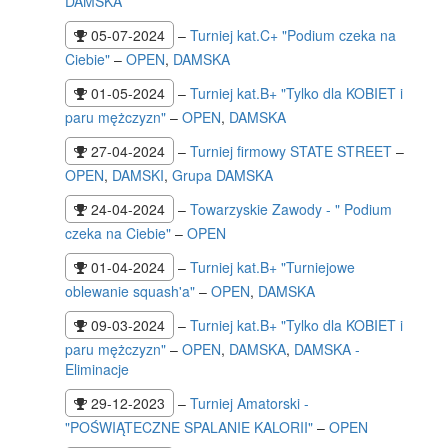
DAMSKA
05-07-2024
–
Turniej kat.C+ "Podium czeka na
Ciebie"
–
OPEN
,
DAMSKA
01-05-2024
–
Turniej kat.B+ "Tylko dla KOBIET i
paru mężczyzn"
–
OPEN
,
DAMSKA
27-04-2024
–
Turniej firmowy STATE STREET
–
OPEN
,
DAMSKI
,
Grupa DAMSKA
24-04-2024
–
Towarzyskie Zawody - " Podium
czeka na Ciebie"
–
OPEN
01-04-2024
–
Turniej kat.B+ "Turniejowe
oblewanie squash'a"
–
OPEN
,
DAMSKA
09-03-2024
–
Turniej kat.B+ "Tylko dla KOBIET i
paru mężczyzn"
–
OPEN
,
DAMSKA
,
DAMSKA -
Eliminacje
29-12-2023
–
Turniej Amatorski -
"POŚWIĄTECZNE SPALANIE KALORII"
–
OPEN