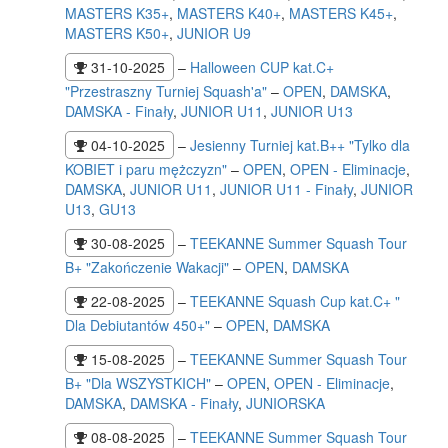
MASTERS K35+
,
MASTERS K40+
,
MASTERS K45+
,
MASTERS K50+
,
JUNIOR U9
31-10-2025
–
Halloween CUP kat.C+
"Przestraszny Turniej Squash'a"
–
OPEN
,
DAMSKA
,
DAMSKA - Finały
,
JUNIOR U11
,
JUNIOR U13
04-10-2025
–
Jesienny Turniej kat.B++ "Tylko dla
KOBIET i paru mężczyzn"
–
OPEN
,
OPEN - Eliminacje
,
DAMSKA
,
JUNIOR U11
,
JUNIOR U11 - Finały
,
JUNIOR
U13
,
GU13
30-08-2025
–
TEEKANNE Summer Squash Tour
B+ "Zakończenie Wakacji"
–
OPEN
,
DAMSKA
22-08-2025
–
TEEKANNE Squash Cup kat.C+ "
Dla Debiutantów 450+"
–
OPEN
,
DAMSKA
15-08-2025
–
TEEKANNE Summer Squash Tour
B+ "Dla WSZYSTKICH"
–
OPEN
,
OPEN - Eliminacje
,
DAMSKA
,
DAMSKA - Finały
,
JUNIORSKA
08-08-2025
–
TEEKANNE Summer Squash Tour