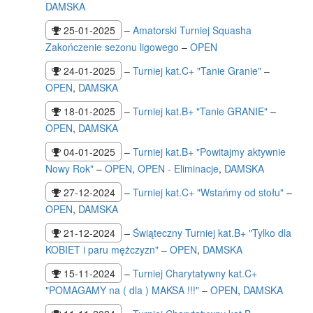
DAMSKA
25-01-2025
–
Amatorski Turniej Squasha
Zakończenie sezonu ligowego
–
OPEN
24-01-2025
–
Turniej kat.C+ "Tanie Granie"
–
OPEN
,
DAMSKA
18-01-2025
–
Turniej kat.B+ "Tanie GRANIE"
–
OPEN
,
DAMSKA
04-01-2025
–
Turniej kat.B+ "Powitajmy aktywnie
Nowy Rok"
–
OPEN
,
OPEN - Eliminacje
,
DAMSKA
27-12-2024
–
Turniej kat.C+ "Wstańmy od stołu"
–
OPEN
,
DAMSKA
21-12-2024
–
Świąteczny Turniej kat.B+ "Tylko dla
KOBIET i paru mężczyzn"
–
OPEN
,
DAMSKA
15-11-2024
–
Turniej Charytatywny kat.C+
"POMAGAMY na ( dla ) MAKSA !!!"
–
OPEN
,
DAMSKA