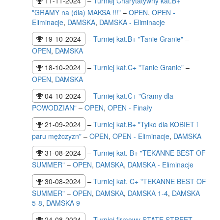
11-11-2024
–
Turniej Charytatywny kat.B+
"GRAMY na (dla) MAKSA !!!"
–
OPEN
,
OPEN -
Eliminacje
,
DAMSKA
,
DAMSKA - Eliminacje
19-10-2024
–
Turniej kat.B+ "Tanie Granie"
–
OPEN
,
DAMSKA
18-10-2024
–
Turniej kat.C+ "Tanie Granie"
–
OPEN
,
DAMSKA
04-10-2024
–
Turniej kat.C+ "Gramy dla
POWODZIAN"
–
OPEN
,
OPEN - Finały
21-09-2024
–
Turniej kat.B+ "Tylko dla KOBIET i
paru mężczyzn"
–
OPEN
,
OPEN - Eliminacje
,
DAMSKA
31-08-2024
–
Turniej kat. B+ "TEKANNE BEST OF
SUMMER"
–
OPEN
,
DAMSKA
,
DAMSKA - Eliminacje
30-08-2024
–
Turniej kat. C+ "TEKANNE BEST OF
SUMMER"
–
OPEN
,
DAMSKA
,
DAMSKA 1-4
,
DAMSKA
5-8
,
DAMSKA 9
24-08-2024
–
Turniej firmowy STATE STREET
–