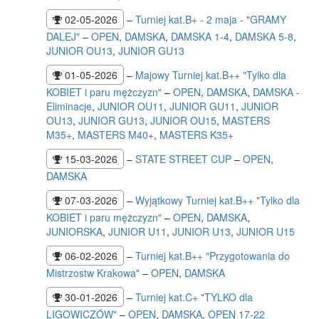
02-05-2026
–
Turniej kat.B+ - 2 maja - "GRAMY
DALEJ"
–
OPEN
,
DAMSKA
,
DAMSKA 1-4
,
DAMSKA 5-8
,
JUNIOR OU13
,
JUNIOR GU13
01-05-2026
–
Majowy Turniej kat.B++ "Tylko dla
KOBIET i paru mężczyzn"
–
OPEN
,
DAMSKA
,
DAMSKA -
Eliminacje
,
JUNIOR OU11
,
JUNIOR GU11
,
JUNIOR
OU13
,
JUNIOR GU13
,
JUNIOR OU15
,
MASTERS
M35+
,
MASTERS M40+
,
MASTERS K35+
15-03-2026
–
STATE STREET CUP
–
OPEN
,
DAMSKA
07-03-2026
–
Wyjątkowy Turniej kat.B++ "Tylko dla
KOBIET i paru mężczyzn"
–
OPEN
,
DAMSKA
,
JUNIORSKA
,
JUNIOR U11
,
JUNIOR U13
,
JUNIOR U15
06-02-2026
–
Turniej kat.B++ "Przygotowania do
Mistrzostw Krakowa"
–
OPEN
,
DAMSKA
30-01-2026
–
Turniej kat.C+ "TYLKO dla
LIGOWICZÓW"
–
OPEN
,
DAMSKA
,
OPEN 17-22