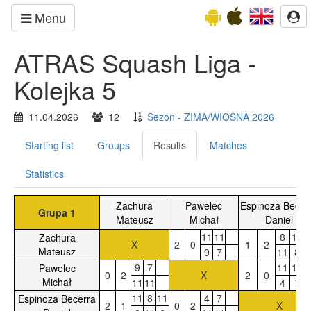
Menu
ATRAS Squash Liga -
Kolejka 5
11.04.2026
12
Sezon - ZIMA/WIOSNA 2026
Starting list
Groups
Results
Matches
Statistics
Zachura
Pawelec
Espinoza Becer
Grupa 1
Mateusz
Michał
Daniel
11
11
8
11
Zachura
X
2
0
1
2
Mateusz
9
7
11
8
9
7
11
11
Pawelec
0
2
X
2
0
Michał
11
11
4
7
11
8
11
4
7
Espinoza Becerra
2
1
0
2
X