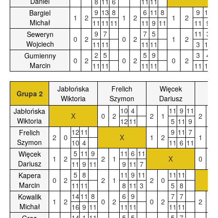
Daniel
8
11
6
11
11
9
13
8
6
11
8
9
11
Bargiel
1
2
1
2
1
2
Michał
11
11
11
11
9
11
11
9
9
7
7
5
11
3
Seweryn
0
2
0
2
1
2
Wojciech
11
11
11
11
3
11
2
5
5
9
3
4
Gumienny
0
2
0
2
0
2
Marcin
11
11
11
11
11
11
Jabłońska
Frelich
Więcek
Ka
Grupa 2
Wiktoria
Szymon
Dariusz
Ma
10
4
11
9
11
Jabłońska
X
0
2
2
1
2
0
Wiktoria
12
11
5
11
9
12
11
9
11
7
Frelich
2
0
X
1
2
1
2
Szymon
10
4
11
6
11
5
11
9
11
6
11
Więcek
1
2
2
1
X
0
2
Dariusz
11
9
11
9
11
7
5
8
11
9
11
11
11
Kapera
0
2
2
1
2
0
Marcin
11
11
8
11
3
5
8
14
11
8
6
9
7
7
Kowalik
1
2
0
2
0
2
2
1
Michał
16
9
11
11
11
11
11
14
1
11
5
5
5
7