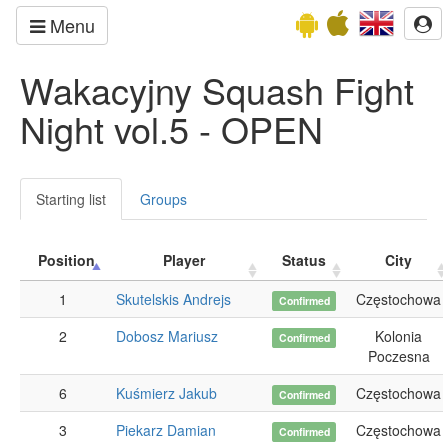
Menu
Wakacyjny Squash Fight
Night vol.5 - OPEN
Starting list
Groups
Position
Player
Status
City
1
Skutelskis Andrejs
Częstochowa
Confirmed
2
Dobosz Mariusz
Kolonia
Confirmed
Poczesna
6
Kuśmierz Jakub
Częstochowa
Confirmed
3
Piekarz Damian
Częstochowa
Confirmed