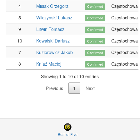
4
Misiak Grzegorz
Częstochowa
Confirmed
5
Wilczyński Łukasz
Częstochowa
Confirmed
9
Litwin Tomasz
Częstochowa
Confirmed
10
Kowalski Dariusz
Częstochowa
Confirmed
7
Kuziorowicz Jakub
Częstochowa
Confirmed
8
Kniaź Maciej
Częstochowa
Confirmed
Showing 1 to 10 of 10 entries
Previous
1
Next
Best of Five