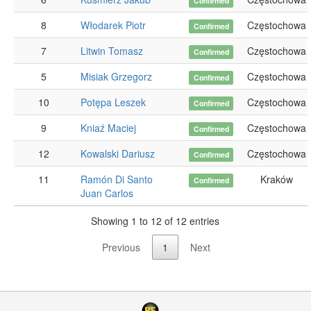
Confirmed
8
Włodarek Piotr
Częstochowa
Confirmed
7
Litwin Tomasz
Częstochowa
Confirmed
5
Misiak Grzegorz
Częstochowa
Confirmed
10
Potępa Leszek
Częstochowa
Confirmed
9
Kniaź Maciej
Częstochowa
Confirmed
12
Kowalski Dariusz
Częstochowa
Confirmed
11
Ramón Di Santo
Kraków
Confirmed
Juan Carlos
Showing 1 to 12 of 12 entries
Previous
1
Next