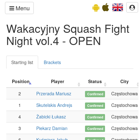
Menu
Wakacyjny Squash Fight
Night vol.4 - OPEN
Starting list
Brackets
Position
Player
Status
City
2
Przerada Mariusz
Częstochowa
Confirmed
1
Skutelskis Andrejs
Częstochowa
Confirmed
4
Żabicki Łukasz
Częstochowa
Confirmed
3
Piekarz Damian
Częstochowa
Confirmed
6
Kuśmierz Jakub
Częstochowa