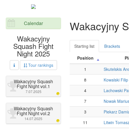
Wakacyjny S
Calendar
Wakacyjny
Squash Fight
Starting list
Brackets
Night 2025
Position
Pl
Tour rankings
1
Skutelskis An
8
Kowalski Filip
Wakacyjny Squash
Fight Night vol.1
4
Lachowski Pa
7.07.2025
7
Nowak Mariu
Wakacyjny Squash
3
Piekarz Dami
Fight Night vol.2
14.07.2025
11
Litwin Tomas