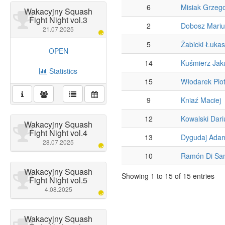
6
Misiak Grzeg
Wakacyjny Squash
Fight Night vol.3
2
Dobosz Mariu
21.07.2025
5
Żabicki Łuka
OPEN
14
Kuśmierz Jak
Statistics
15
Włodarek Piot
9
Kniaź Maciej
12
Kowalski Dari
Wakacyjny Squash
Fight Night vol.4
13
Dygudaj Ada
28.07.2025
10
Ramón Di San
Wakacyjny Squash
Showing 1 to 15 of 15 entries
Fight Night vol.5
4.08.2025
Wakacyjny Squash