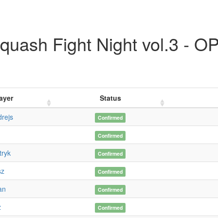
quash Fight Night vol.3 - 
ayer
Status
drejs
Confirmed
Confirmed
tryk
Confirmed
sz
Confirmed
an
Confirmed
z
Confirmed