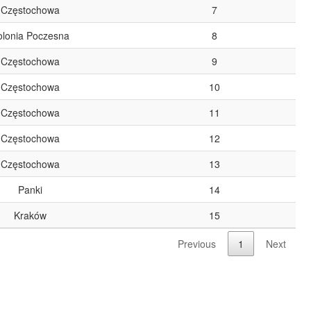
Częstochowa
7
olonia Poczesna
8
Częstochowa
9
Częstochowa
10
Częstochowa
11
Częstochowa
12
Częstochowa
13
Panki
14
Kraków
15
Previous
1
Next