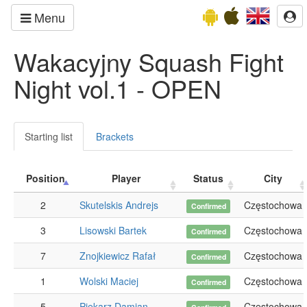
Menu
Wakacyjny Squash Fight
Night vol.1 - OPEN
Starting list
Brackets
Position
Player
Status
City
2
Skutelskis Andrejs
Częstochowa
Confirmed
3
Lisowski Bartek
Częstochowa
Confirmed
7
Znojkiewicz Rafał
Częstochowa
Confirmed
1
Wolski Maciej
Częstochowa
Confirmed
5
Piekarz Damian
Częstochowa