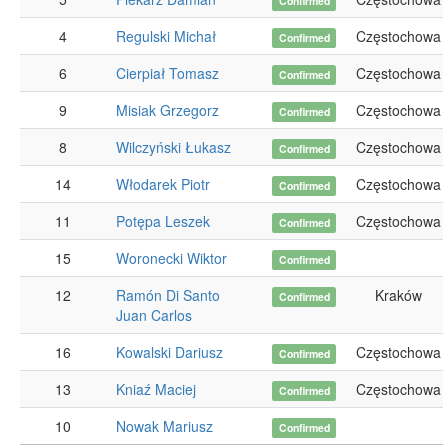
Confirmed
4
Regulski Michał
Częstochowa
Confirmed
6
Cierpiał Tomasz
Częstochowa
Confirmed
9
Misiak Grzegorz
Częstochowa
Confirmed
8
Wilczyński Łukasz
Częstochowa
Confirmed
14
Włodarek Piotr
Częstochowa
Confirmed
11
Potępa Leszek
Częstochowa
Confirmed
15
Woronecki Wiktor
Confirmed
12
Ramón Di Santo
Kraków
Confirmed
Juan Carlos
16
Kowalski Dariusz
Częstochowa
Confirmed
13
Kniaź Maciej
Częstochowa
Confirmed
10
Nowak Mariusz
Confirmed