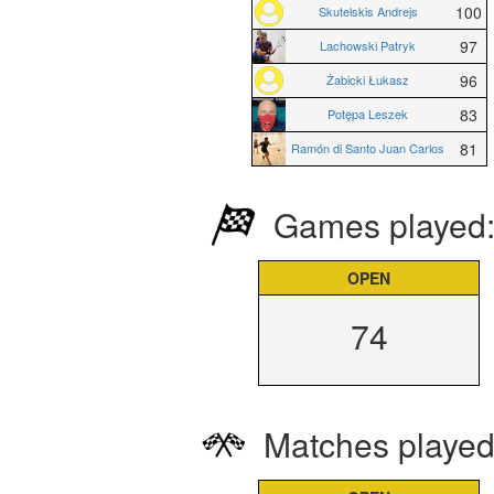
100
Skutelskis Andrejs
97
Lachowski Patryk
96
Żabicki Łukasz
83
Potępa Leszek
81
Ramón di Santo Juan Carlos
Games played:
OPEN
74
Matches played