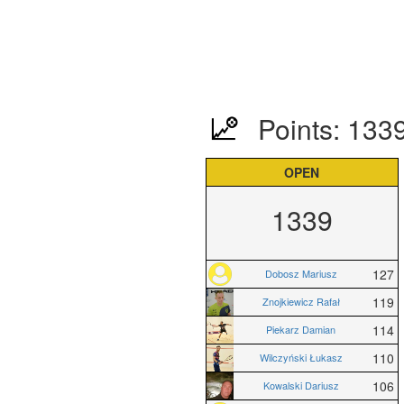
Points: 133
OPEN
1339
127
Dobosz Mariusz
119
Znojkiewicz Rafał
114
Piekarz Damian
110
Wilczyński Łukasz
106
Kowalski Dariusz