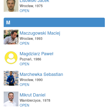
Lisowski Jacek
Wrocław
,
1975
OPEN
M
Maczugowski Maciej
Wroclaw
,
1993
OPEN
Magdziarz Paweł
Poznań
,
1986
OPEN
Marchewka Sebastian
Wrocław
,
1990
OPEN
Mikrut Daniel
Wambierzyce
,
1978
OPEN