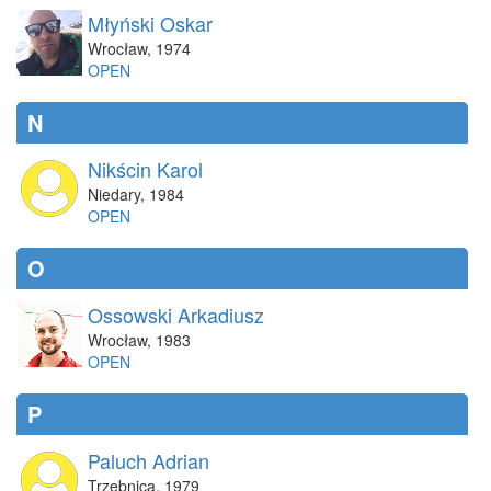
Młyński Oskar
Wrocław
,
1974
OPEN
N
Nikścin Karol
Niedary
,
1984
OPEN
O
Ossowski Arkadiusz
Wrocław
,
1983
OPEN
P
Paluch Adrian
Trzebnica
,
1979