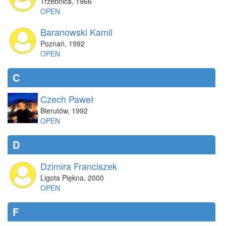
Trzebnica
,
1966
OPEN
Baranowski Kamil
Poznań
,
1992
OPEN
C
Czech Paweł
Bierutów
,
1992
OPEN
D
Dzimira Franciszek
Ligota Piękna
,
2000
OPEN
F