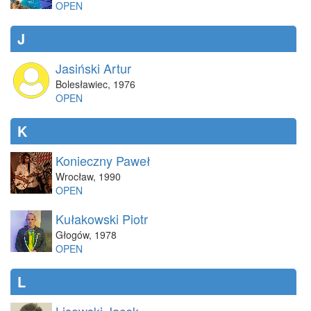
OPEN
J
Jasiński Artur
Bolesławiec
,
1976
OPEN
K
Konieczny Paweł
Wrocław
,
1990
OPEN
Kułakowski Piotr
Głogów
,
1978
OPEN
L