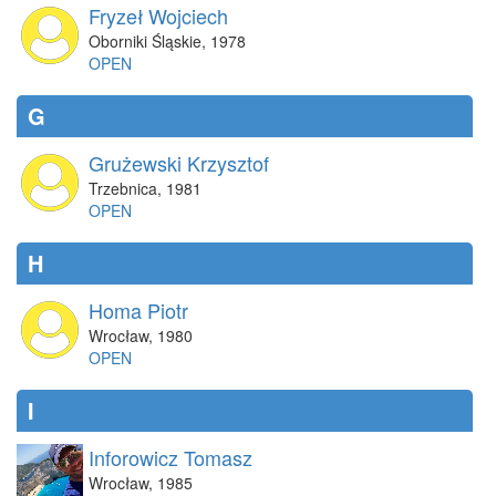
Fryzeł Wojciech
Oborniki Śląskie
,
1978
OPEN
G
Grużewski Krzysztof
Trzebnica
,
1981
OPEN
H
Homa Piotr
Wrocław
,
1980
OPEN
I
Inforowicz Tomasz
Wrocław
,
1985