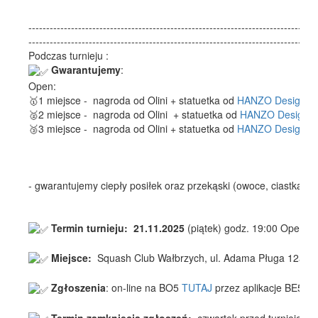
---------------------------------------------------------------------------------
---------------------------------------------------------------------------------
Podczas turnieju :
Gwarantujemy
:
Open:
🥇1 miejsce - nagroda od Olini + statuetka od
HANZO Design
🥈2 miejsce - nagroda od Olini + statuetka od
HANZO Design
🥉3 miejsce - nagroda od Olini + statuetka od
HANZO Design
- gwarantujemy ciepły posiłek oraz przekąski (owoce, ciastka, ch
Termin turnieju: 21.11.2025
(piątek) godz. 19:00 Open.
Miejsce:
Squash Club Wałbrzych, ul. Adama Pługa 12a, 5
Zgłoszenia
: on-line na BO5
TUTAJ
przez aplikacje BE5T A
Termin zamknięcia zgłoszeń:
czwartek przed turniejem, 