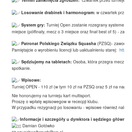
Losowanie drabinek i harmonogram:
w czwartek przed t
System gry:
Turniej Open zostanie rozegrany systemem p
miejsce (półfinały, mecz o 3 miejsce oraz finał best of 5) - zal
Patronat Polskiego Związku Squasha
(PZSQ)- z
awodnicy
Pamiętajcie o wyrobieniu licencji lub uaktualnieniu starej:
https:/
Sędziujemy na tabletach:
Osoba, która przegra mecz na 
spotkanie.
Wpisowe:
Turniej OPEN - 110 zł (w tym 10 zł na PZSQ oraz 5 zł na nagrod
Nie honorujemy na turnieju kart multisport.
Proszę o wpłatę wpisowegow w rececpji klubu.
W przypadku rezygnacji po losowaniu - wpisowe również należy 
Informacje i szczegóły u dyrektora i sędziego główneg
Damian Gotówko