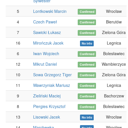
Sylwester
5
Lontkowski Marcin
Wrocław
Confirmed
4
Czech Paweł
Bierutów
Confirmed
7
Sawicki Łukasz
Zielona Góra
Confirmed
16
Mirończuk Jacek
Legnica
No info
6
Iwan Wojciech
Bolesławiec
Confirmed
12
Mikrut Daniel
Wambierzyce
Confirmed
10
Sowa Grzegorz Tiger
Zielona Góra
Confirmed
11
Wawrzyniak Mariusz
Legnica
Confirmed
9
Zieliński Maciej
Bachorzew
Confirmed
8
Piergies Krzysztof
Bolesławiec
Confirmed
13
Lisowski Jacek
Wrocław
No info
14
Marchewka
Wrocław
No info