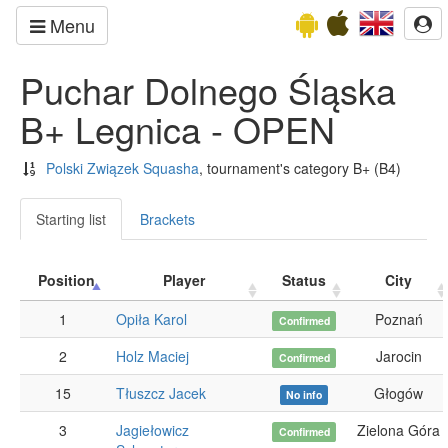
Menu
Puchar Dolnego Śląska
B+ Legnica - OPEN
Polski Związek Squasha
, tournament's category B+
(B4)
Starting list
Brackets
Position
Player
Status
City
1
Opiła Karol
Poznań
Confirmed
2
Holz Maciej
Jarocin
Confirmed
15
Tłuszcz Jacek
Głogów
No info
3
Jagiełowicz
Zielona Góra
Confirmed