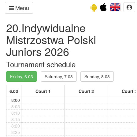
Menu
20.Indywidualne
Mistrzostwa Polski
Juniors 2026
Tournament schedule
Friday, 6.03
Saturday, 7.03
Sunday, 8.03
6.03
Court 1
Court 2
Court 3
8:00
8:05
8:10
8:15
8:20
8:25