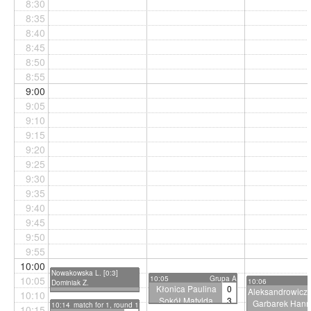
8:30
8:35
8:40
8:45
8:50
8:55
9:00
9:05
9:10
9:15
9:20
9:25
9:30
9:35
9:40
9:45
9:50
9:55
10:00
Nowakowska L. [0:3]
10:05
10:05
Grupa A
10:06
Dominiak Z.
Kłonica Paulina
0
Aleksandrowicz 
10:10
Sokół Matylda
3
Garbarek Hann
10:14
match for 1, round 1
10:15