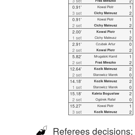
3 set
2
Fraś Mieszko
0.91'
1
Kowal Piotr
3 set
2
Cichy Mateusz
0.91'
1
Kowal Piotr
2 set
2
Cichy Mateusz
2.00'
1
Kowal Piotr
1 set
2
Cichy Mateusz
2.91'
0
Czubak Artur
2 set
2
Kowal Piotr
5.82'
1
Mrugalski Kamil
2 set
2
Fraś Mieszko
12.64'
2
Kozik Mateusz
2 set
0
Starowicz Marek
14.18'
2
Kozik Mateusz
1 set
0
Starowicz Marek
15.18'
2
Kaleta Bogusław
2 set
0
Ogórek Rafał
15.27'
1
Kowal Piotr
3 set
2
Kozik Mateusz
Referees decisions: