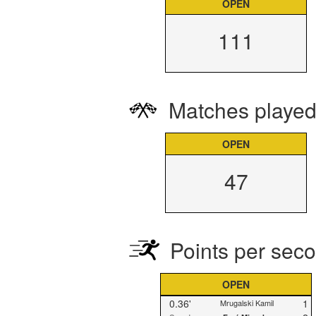
OPEN
111
Matches played
OPEN
47
Points per sec
OPEN
0.36'
1
Mrugalski Kamil