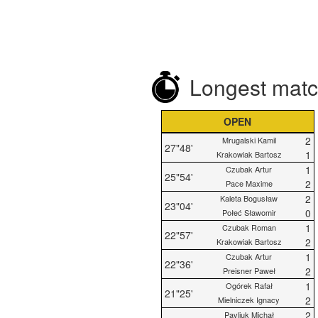
Longest mat
OPEN
2
Mrugalski Kamil
27"48'
1
Krakowiak Bartosz
1
Czubak Artur
25"54'
2
Pace Maxime
2
Kaleta Bogusław
23"04'
0
Połeć Sławomir
1
Czubak Roman
22"57'
2
Krakowiak Bartosz
1
Czubak Artur
22"36'
2
Preisner Paweł
1
Ogórek Rafał
21"25'
2
Mielniczek Ignacy
2
Pavliuk Michał