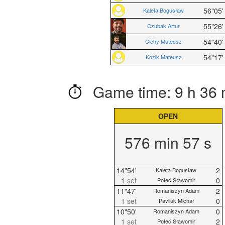
56"05'
Kaleta Bogusław
55"26'
Czubak Artur
54"40'
Cichy Mateusz
54"17'
Kozik Mateusz
Game time: 9 h 36 
OPEN
576 min 57 s
14"54'
2
Kaleta Bogusław
1 set
0
Połeć Sławomir
11"47'
2
Romaniszyn Adam
1 set
0
Pavliuk Michał
10"50'
0
Romaniszyn Adam
1 set
2
Połeć Sławomir