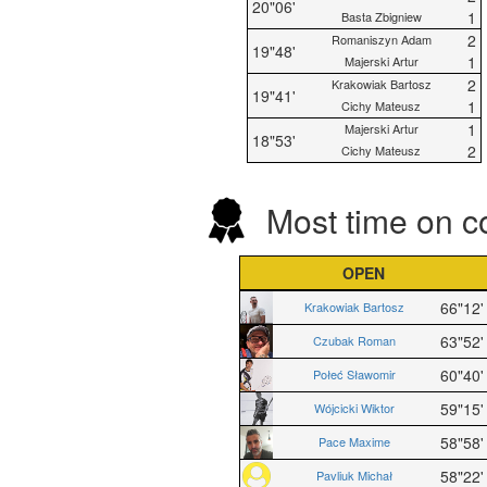
20"06'
1
Basta Zbigniew
2
Romaniszyn Adam
19"48'
1
Majerski Artur
2
Krakowiak Bartosz
19"41'
1
Cichy Mateusz
1
Majerski Artur
18"53'
2
Cichy Mateusz
Most time on c
OPEN
66"12'
Krakowiak Bartosz
63"52'
Czubak Roman
60"40'
Połeć Sławomir
59"15'
Wójcicki Wiktor
58"58'
Pace Maxime
58"22'
Pavliuk Michał