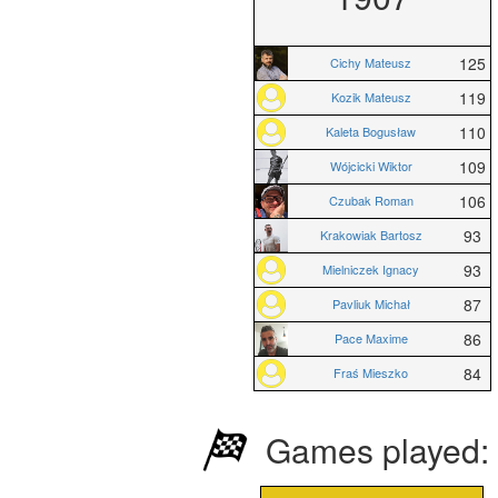
125
Cichy Mateusz
119
Kozik Mateusz
110
Kaleta Bogusław
109
Wójcicki Wiktor
106
Czubak Roman
93
Krakowiak Bartosz
93
Mielniczek Ignacy
87
Pavliuk Michał
86
Pace Maxime
84
Fraś Mieszko
Games played: