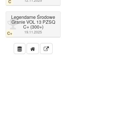
12.11.2025
C
Legendarne Środowe
Granie VOL 13 PZSQ
C+ (300+)
19.11.2025
C+