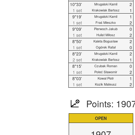
10"33'
2
Mrugalski Kamil
1 set
1
Krakowiak Bartosz
9"19'
1
Mrugalski Kamil
1 set
2
Fraś Mieszko
9"09'
0
Pierwoch Jakub
1 set
2
Hulist Miłosz
8"50'
2
Kaleta Bogusław
1 set
0
Ogórek Rafał
8"23'
2
Mrugalski Kamil
2 set
1
Krakowiak Bartosz
8"15'
0
Czubak Roman
1 set
2
Połeć Sławomir
8"03'
1
Kowal Piotr
1 set
2
Kozik Mateusz
Points: 190
OPEN
1907