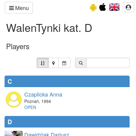
Menu
WalenTynki kat. D
Players
C
Czaplicka Anna
Poznań
,
1994
OPEN
D
Dawidziak Dariusz