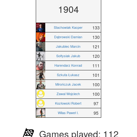
1904
133
Stachowiak Kacper
130
Dąbrowski Damian
121
Jakubiec Marcin
120
Sołtysiak Jakub
111
Harendarz Konrad
101
Szkuta Łukasz
100
Mirończuk Jacek
100
Zawal Wojciech
97
Kozłowski Robert
95
Wilas Paweł I.
Games played: 112