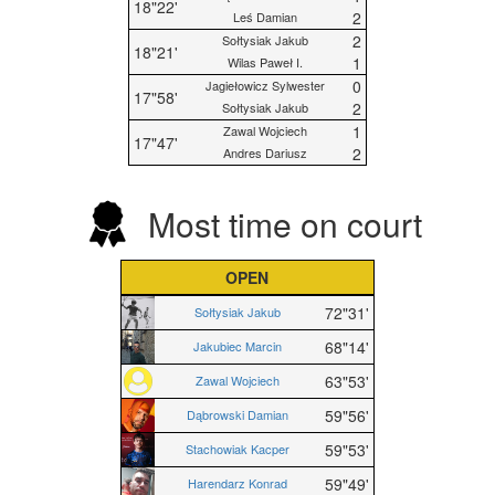
18"22'
2
Leś Damian
2
Sołtysiak Jakub
18"21'
1
Wilas Paweł I.
0
Jagiełowicz Sylwester
17"58'
2
Sołtysiak Jakub
1
Zawal Wojciech
17"47'
2
Andres Dariusz
Most time on court
OPEN
72"31'
Sołtysiak Jakub
68"14'
Jakubiec Marcin
63"53'
Zawal Wojciech
59"56'
Dąbrowski Damian
59"53'
Stachowiak Kacper
59"49'
Harendarz Konrad