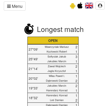
Menu
Longest match
OPEN
2
Wawrzyniak Mariusz
27"09'
1
Kozłowski Robert
3
Sołtysiak Jakub
25"49'
1
Jakubiec Marcin
2
Zawal Wojciech
21"14'
1
Jagła Krzysztof
1
Wilas Paweł I.
20"02'
2
Dąbrowski Damian
2
Jakubiec Marcin
19"33'
1
Harendarz Konrad
1
Harendarz Konrad
18"32'
2
Leś Damian
1
Dąbrowski Damian