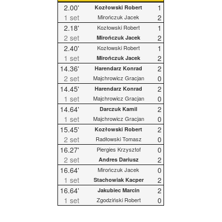
2.00'
1
Kozłowski Robert
1 set
2
Mirończuk Jacek
2.18'
1
Kozłowski Robert
2 set
2
Mirończuk Jacek
2.40'
1
Kozłowski Robert
1 set
2
Mirończuk Jacek
14.36'
2
Harendarz Konrad
2 set
0
Majchrowicz Gracjan
14.45'
2
Harendarz Konrad
1 set
0
Majchrowicz Gracjan
14.64'
2
Darczuk Kamil
1 set
0
Majchrowicz Gracjan
15.45'
2
Kozłowski Robert
2 set
0
Radłowski Tomasz
16.27'
0
Piergies Krzysztof
2 set
2
Andres Dariusz
16.64'
0
Mirończuk Jacek
1 set
2
Stachowiak Kacper
16.64'
2
Jakubiec Marcin
1 set
0
Zgodziński Robert