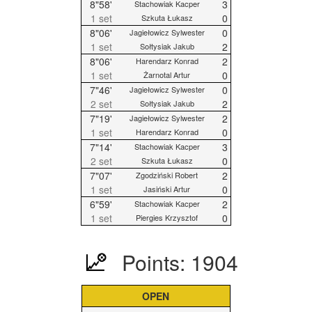
8"58'
3
Stachowiak Kacper
1 set
0
Szkuta Łukasz
8"06'
0
Jagiełowicz Sylwester
1 set
2
Sołtysiak Jakub
8"06'
2
Harendarz Konrad
1 set
0
Żarnotal Artur
7"46'
0
Jagiełowicz Sylwester
2 set
2
Sołtysiak Jakub
7"19'
2
Jagiełowicz Sylwester
1 set
0
Harendarz Konrad
7"14'
3
Stachowiak Kacper
2 set
0
Szkuta Łukasz
7"07'
2
Zgodziński Robert
1 set
0
Jasiński Artur
6"59'
2
Stachowiak Kacper
1 set
0
Piergies Krzysztof
Points: 1904
OPEN