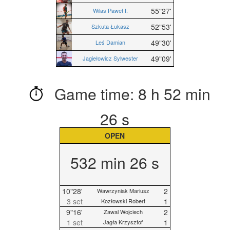
55"27'
Wilas Paweł I.
52"53'
Szkuta Łukasz
49"30'
Leś Damian
49"09'
Jagiełowicz Sylwester
Game time: 8 h 52 min
26 s
OPEN
532 min 26 s
10"28'
2
Wawrzyniak Mariusz
3 set
1
Kozłowski Robert
9"16'
2
Zawal Wojciech
1 set
1
Jagła Krzysztof