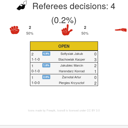
Referees decisions: 4
(0.2%)
2
2
50%
50%
OPEN
0
2
Sołtysiak Jakub
4.9%
1
-
1
-
0
3
Stachowiak Kacper
2
1
Jakubiec Marcin
1.8%
0
-
1
-
0
1
Harendarz Konrad
0
1
Żarnotal Artur
2.6%
1
-
0
-
0
2
Piergies Krzysztof
Icons made by
Freepik
,
Icons8
is licensed under CC BY 3.0