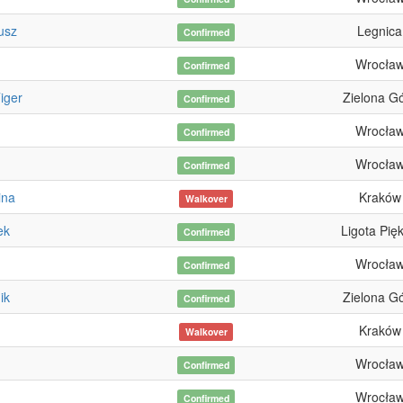
usz
Legnica
Confirmed
Wrocła
Confirmed
iger
Zielona G
Confirmed
Wrocła
Confirmed
Wrocła
Confirmed
ina
Kraków
Walkover
ek
Ligota Pię
Confirmed
Wrocła
Confirmed
ik
Zielona G
Confirmed
Kraków
Walkover
Wrocła
Confirmed
Wrocła
Confirmed