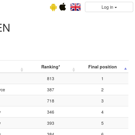
Log in
EN
Ranking*
Final position
813
1
yce
387
2
718
3
w
346
4
w
393
5
w
384
6