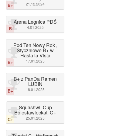
21.12.2024
B+
Arena Legnica PDŚ
4.01.2025
B
Pod Ten Nowy Rok ,
Styczniowe B+ w
Hasta la Vista
17.01.2025
B+
B+ z PanDa Ramen
LUBIN
18.01.2025
B+
Squashwil Cup
Bolesławieckat. C+
25.01.2025
C+
Turniej C - Wałbrzych