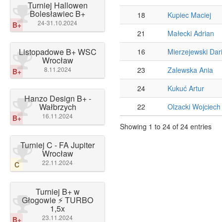
Turniej Hallowen
Bolesławiec B+
18
Kupiec Maciej
24-31.10.2024
B+
21
Małecki Adrian
Listopadowe B+ WSC
16
Mierzejewski Dar
Wrocław
8.11.2024
23
Zalewska Ania
B+
24
Kukuć Artur
Hanzo Design B+ -
Wałbrzych
22
Olzacki Wojciech
16.11.2024
B+
Showing 1 to 24 of 24 entries
Turniej C - FA Jupiter
Wrocław
22.11.2024
C
Turniej B+ w
Głogowie ⚡️ TURBO
1,5x
23.11.2024
B+