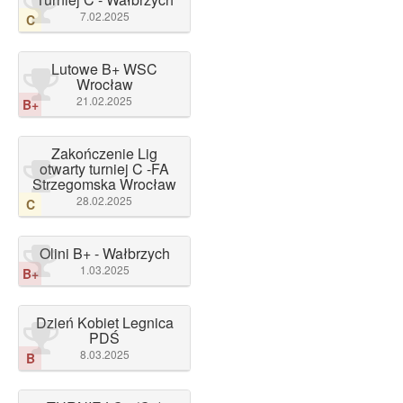
7.02.2025
C
Lutowe B+ WSC
Wrocław
21.02.2025
B+
Zakończenie Lig
otwarty turniej C -FA
Strzegomska Wrocław
28.02.2025
C
Olini B+ - Wałbrzych
1.03.2025
B+
Dzień Kobiet Legnica
PDŚ
8.03.2025
B