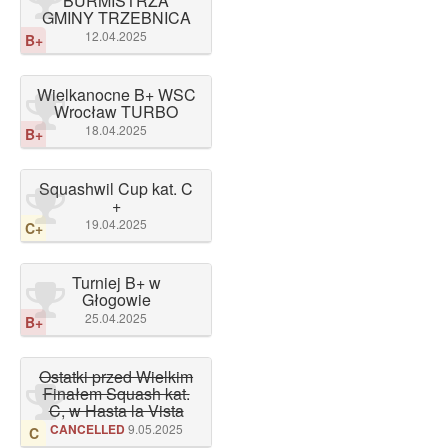
BURMISTRZA
GMINY TRZEBNICA
12.04.2025
B+
Wielkanocne B+ WSC
Wrocław TURBO
18.04.2025
B+
Squashwil Cup kat. C
+
19.04.2025
C+
Turniej B+ w
Głogowie
25.04.2025
B+
Ostatki przed Wielkim
Finałem Squash kat.
C, w Hasta la Vista
CANCELLED
9.05.2025
C