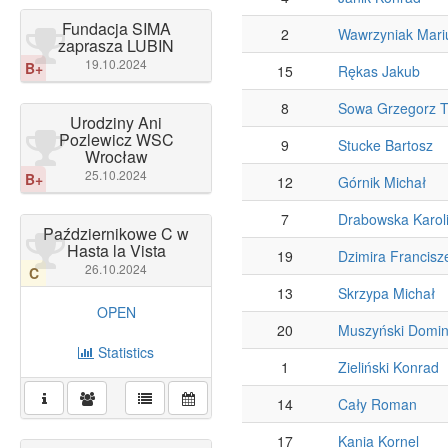
Fundacja SIMA
2
Wawrzyniak Mari
zaprasza LUBIN
19.10.2024
B+
15
Rękas Jakub
8
Sowa Grzegorz T
Urodziny Ani
Pozlewicz WSC
9
Stucke Bartosz
Wrocław
25.10.2024
B+
12
Górnik Michał
7
Drabowska Karol
Październikowe C w
Hasta la Vista
19
Dzimira Francisz
26.10.2024
C
13
Skrzypa Michał
OPEN
20
Muszyński Domin
Statistics
1
Zieliński Konrad
14
Cały Roman
17
Kania Kornel