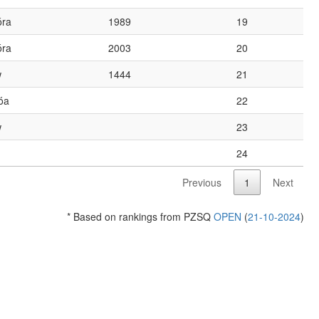
óra
1989
19
óra
2003
20
w
1444
21
óa
22
w
23
24
Previous
1
Next
* Based on rankings from PZSQ
OPEN
(
21-10-2024
)