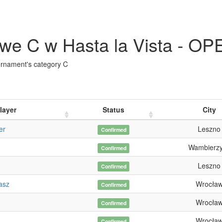
owe C w Hasta la Vista - OP
urnament's category C
layer
Status
City
er
Leszno
Confirmed
Wambierz
Confirmed
Leszno
Confirmed
asz
Wrocła
Confirmed
Wrocła
Confirmed
Wrocła
Confirmed