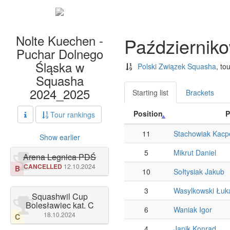
Nolte Kuechen -
Październik
Puchar Dolnego
Śląska w
Polski Związek Squasha
, to
Squasha
2024_2025
Starting list
Brackets
Position
P
Tour rankings
11
Stachowiak Kacp
Show earlier
5
Mikrut Daniel
Arena Legnica PDŚ
CANCELLED
12.10.2024
B
10
Sołtysiak Jakub
3
Wasylkowski Łuk
Squashwil Cup
Bolesławiec kat. C
6
Waniak Igor
18.10.2024
C
4
Janik Konrad