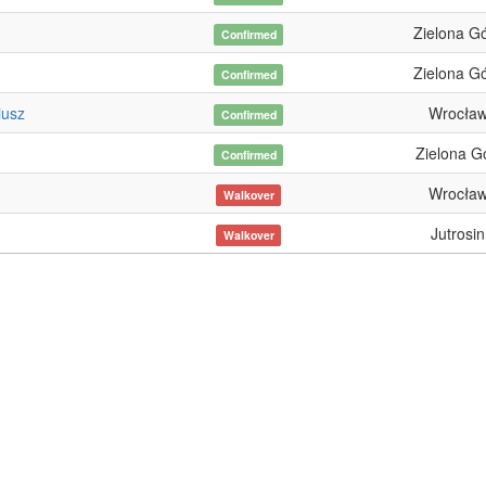
Zielona G
Confirmed
Zielona G
Confirmed
iusz
Wrocła
Confirmed
Zielona G
Confirmed
Wrocła
Walkover
Jutrosin
Walkover