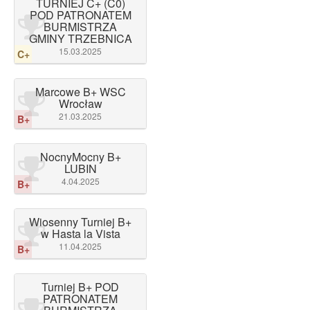
TURNIEJ C+ (C0)
POD PATRONATEM
BURMISTRZA
GMINY TRZEBNICA
15.03.2025
C+
Marcowe B+ WSC
Wrocław
21.03.2025
B+
NocnyMocny B+
LUBIN
4.04.2025
B+
Wiosenny Turniej B+
w Hasta la Vista
11.04.2025
B+
Turniej B+ POD
PATRONATEM