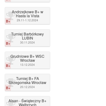
Andrzejkowe B+ w
Hasta la Vista
29.11-1.12.2024
B+
Turniej Barbórkowy
LUBIN
30.11.2024
B+
Grudniowe B+ WSC
Wrocław
13.12.2024
B+
Turniej B+ FA
Strzegomska Wrocław
20.12.2024
B+
Alsan - Świąteczny B+
Wałbrzych