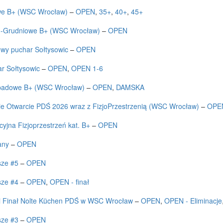
we B+ (WSC Wrocław)
–
OPEN
,
35+
,
40+
,
45+
d-Grudniowe B+ (WSC Wrocław)
–
OPEN
wy puchar Sołtysowic
–
OPEN
r Sołtysowic
–
OPEN
,
OPEN 1-6
opadowe B+ (WSC Wrocław)
–
OPEN
,
DAMSKA
ie Otwarcie PDŚ 2026 wraz z FizjoPrzestrzenią (WSC Wrocław)
–
OPE
yjna Fizjoprzestrzeń kat. B+
–
OPEN
any
–
OPEN
sze #5
–
OPEN
sze #4
–
OPEN
,
OPEN - finał
i Finał Nolte Küchen PDŚ w WSC Wrocław
–
OPEN
,
OPEN - Eliminacje
sze #3
–
OPEN