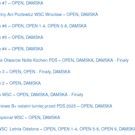
h #7
–
OPEN
,
DAMSKA
iny Ani Pozlewicz WSC Wrocław
–
OPEN
,
DAMSKA
h #6
–
OPEN
,
OPEN 1-4
,
OPEN 5-8
,
DAMSKA
h #5
–
OPEN
,
DAMSKA
h #4
–
OPEN
,
DAMSKA
ie Otwarcie Nolte Küchen PDŚ
–
OPEN
,
DAMSKA
,
DAMSKA - Finały
h 3
–
OPEN
,
OPEN - Finały
,
DAMSKA
h 2
–
OPEN
,
DAMSKA
sh WSC
–
OPEN
,
DAMSKA
,
DAMSKA - Finały
niowe B+ ostatni turniej przed PDŚ 2025
–
OPEN
,
DAMSKA
mpionat WSC
–
OPEN
,
DAMSKA
WSC: Letnia Odsłona
–
OPEN
,
OPEN 1-4
,
OPEN 5-8
,
OPEN 9
,
DAMSK