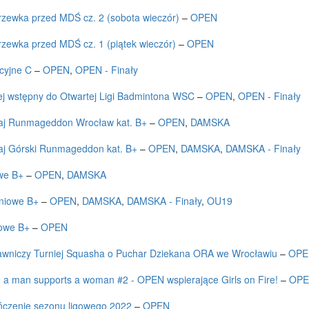
zewka przed MDŚ cz. 2 (sobota wieczór)
–
OPEN
zewka przed MDŚ cz. 1 (piątek wieczór)
–
OPEN
cyjne C
–
OPEN
,
OPEN - Finały
ej wstępny do Otwartej Ligi Badmintona WSC
–
OPEN
,
OPEN - Finały
aj Runmageddon Wrocław kat. B+
–
OPEN
,
DAMSKA
aj Górski Runmageddon kat. B+
–
OPEN
,
DAMSKA
,
DAMSKA - Finały
we B+
–
OPEN
,
DAMSKA
niowe B+
–
OPEN
,
DAMSKA
,
DAMSKA - Finały
,
OU19
owe B+
–
OPEN
awniczy Turniej Squasha o Puchar Dziekana ORA we Wrocławiu
–
OPE
a man supports a woman #2 - OPEN wspierające Girls on Fire!
–
OP
czenie sezonu ligowego 2022
–
OPEN