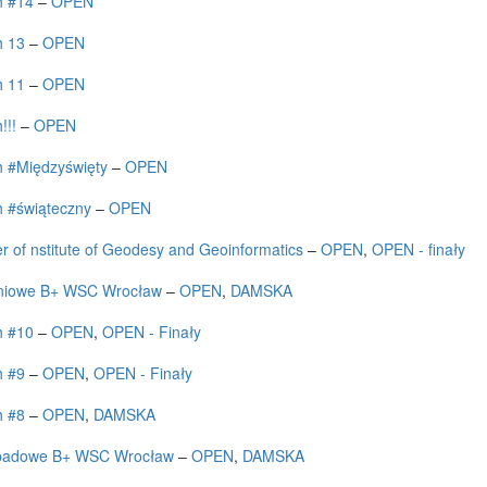
h #14
–
OPEN
h 13
–
OPEN
h 11
–
OPEN
!!!
–
OPEN
h #Międzyświęty
–
OPEN
h #świąteczny
–
OPEN
r of nstitute of Geodesy and Geoinformatics
–
OPEN
,
OPEN - finały
niowe B+ WSC Wrocław
–
OPEN
,
DAMSKA
h #10
–
OPEN
,
OPEN - Finały
h #9
–
OPEN
,
OPEN - Finały
h #8
–
OPEN
,
DAMSKA
opadowe B+ WSC Wrocław
–
OPEN
,
DAMSKA