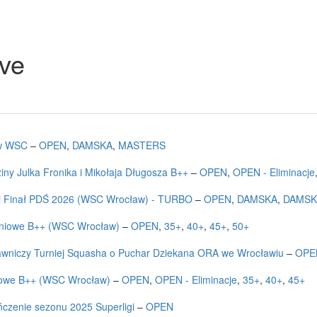
ive
w WSC
–
OPEN
,
DAMSKA
,
MASTERS
iny Julka Fronika i Mikołaja Długosza B++
–
OPEN
,
OPEN - Eliminacje
i Finał PDŚ 2026 (WSC Wrocław) - TURBO
–
OPEN
,
DAMSKA
,
DAMSK
tniowe B++ (WSC Wrocław)
–
OPEN
,
35+
,
40+
,
45+
,
50+
awniczy Turniej Squasha o Puchar Dziekana ORA we Wrocławiu
–
OPE
owe B++ (WSC Wrocław)
–
OPEN
,
OPEN - Eliminacje
,
35+
,
40+
,
45+
czenie sezonu 2025 Superligi
–
OPEN