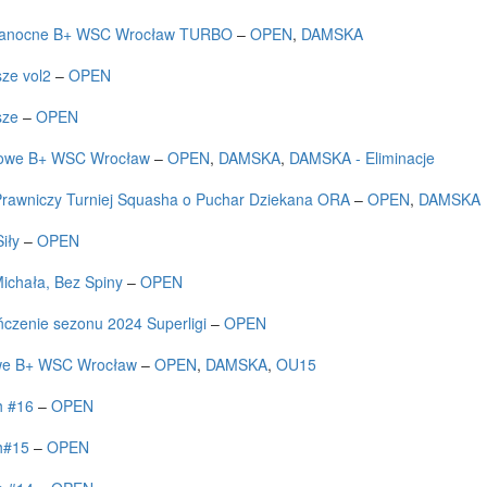
kanocne B+ WSC Wrocław TURBO
–
OPEN
,
DAMSKA
ze vol2
–
OPEN
sze
–
OPEN
owe B+ WSC Wrocław
–
OPEN
,
DAMSKA
,
DAMSKA - Eliminacje
 Prawniczy Turniej Squasha o Puchar Dziekana ORA
–
OPEN
,
DAMSKA
Siły
–
OPEN
ichała, Bez Spiny
–
OPEN
czenie sezonu 2024 Superligi
–
OPEN
we B+ WSC Wrocław
–
OPEN
,
DAMSKA
,
OU15
h #16
–
OPEN
h#15
–
OPEN