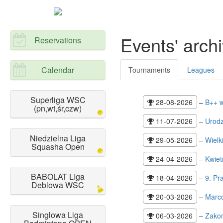
Events' arch
Reservations
Calendar
Tournaments
Leagues
Superliga WSC
28-08-2026
–
B++ 
(pn,wt,śr,czw)
11-07-2026
–
Urodz
Niedzielna Liga
29-05-2026
–
Wielk
Squasha Open
24-04-2026
–
Kwie
BABOLAT LIga
18-04-2026
–
9. Pr
Deblowa WSC
20-03-2026
–
Marc
Singlowa Liga
06-03-2026
–
Zakoń