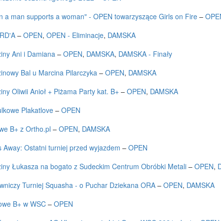
 a man supports a woman" - OPEN towarzyszące Girls on Fire
–
OPE
RD'A
–
OPEN
,
OPEN - Eliminacje
,
DAMSKA
iny Ani i Damiana
–
OPEN
,
DAMSKA
,
DAMSKA - Finały
inowy Bal u Marcina Pilarczyka
–
OPEN
,
DAMSKA
iny Oliwii Anioł + Piżama Party kat. B+
–
OPEN
,
DAMSKA
lkowe Plakatlove
–
OPEN
we B+ z Ortho.pl
–
OPEN
,
DAMSKA
 Away: Ostatni turniej przed wyjazdem
–
OPEN
iny Łukasza na bogato z Sudeckim Centrum Obróbki Metali
–
OPEN
,
wniczy Turniej Squasha - o Puchar Dziekana ORA
–
OPEN
,
DAMSKA
owe B+ w WSC
–
OPEN