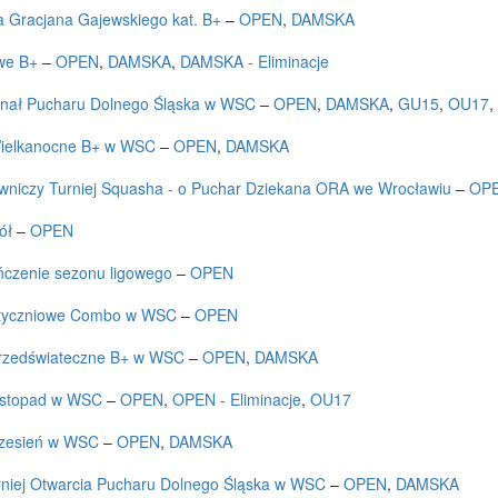
a Gracjana Gajewskiego kat. B+
–
OPEN
,
DAMSKA
we B+
–
OPEN
,
DAMSKA
,
DAMSKA - Eliminacje
inał Pucharu Dolnego Śląska w WSC
–
OPEN
,
DAMSKA
,
GU15
,
OU17
Wielkanocne B+ w WSC
–
OPEN
,
DAMSKA
wniczy Turniej Squasha - o Puchar Dziekana ORA we Wrocławiu
–
OP
pół
–
OPEN
czenie sezonu ligowego
–
OPEN
Styczniowe Combo w WSC
–
OPEN
Przedświateczne B+ w WSC
–
OPEN
,
DAMSKA
istopad w WSC
–
OPEN
,
OPEN - Eliminacje
,
OU17
rzesień w WSC
–
OPEN
,
DAMSKA
rniej Otwarcia Pucharu Dolnego Śląska w WSC
–
OPEN
,
DAMSKA