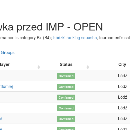
ka przed IMP - OPEN
ournament's category B+
(B4)
;
Łódzki ranking squasha
, tournament's ca
Groups
layer
Status
City
Łódź
Confirmed
tłomiej
Łódź
Confirmed
Łódź
Confirmed
Łódź
Confirmed
eł
Łódź
Confirmed
ał
Łódź
Confirmed