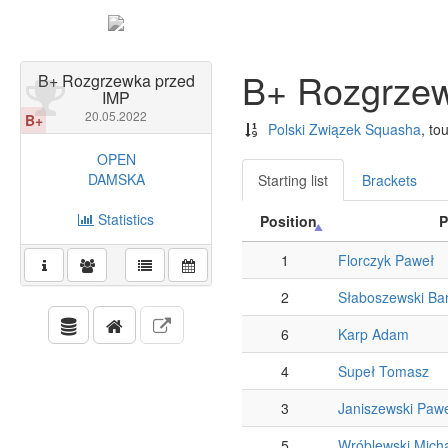
B+ Rozgrzew
B+ Rozgrzewka przed
IMP
20.05.2022
B+
Polski Związek Squasha
, t
OPEN
DAMSKA
Starting list
Brackets
Statistics
Position
P
1
Florczyk Paweł
2
Słaboszewski Bar
6
Karp Adam
4
Supeł Tomasz
3
Janiszewski Paw
5
Wróblewski Mich