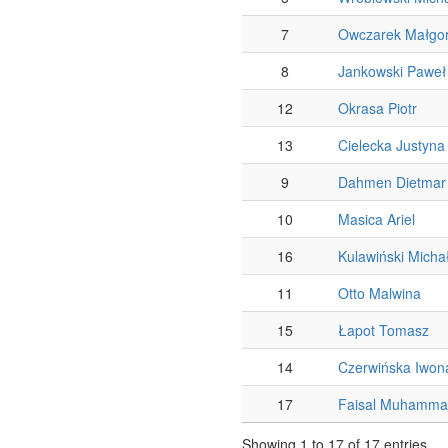
7
Owczarek Małgor
8
Jankowski Paweł
12
Okrasa Piotr
13
Cielecka Justyna
9
Dahmen Dietmar
10
Masica Ariel
16
Kulawiński Micha
11
Otto Malwina
15
Łapot Tomasz
14
Czerwińska Iwon
17
Faisal Muhamm
Showing 1 to 17 of 17 entries