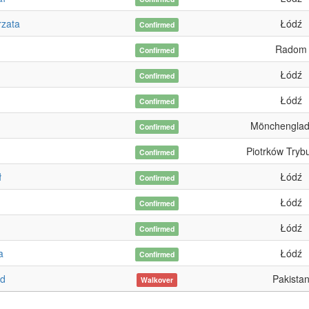
zata
Łódź
Confirmed
Radom
Confirmed
Łódź
Confirmed
Łódź
Confirmed
Mönchengla
Confirmed
Piotrków Trybu
Confirmed
ł
Łódź
Confirmed
Łódź
Confirmed
Łódź
Confirmed
a
Łódź
Confirmed
ad
Pakista
Walkover