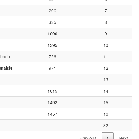
296
7
335
8
1090
9
1395
10
dbach
726
11
nalski
971
12
13
1015
14
1492
15
1457
16
n
32
Previous
1
Next