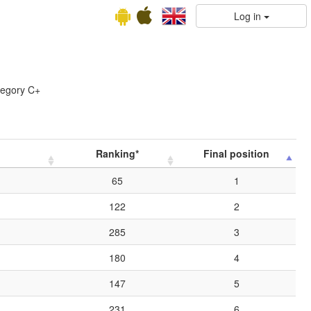
Log in
tegory C+
Ranking*
Final position
65
1
122
2
285
3
180
4
147
5
231
6