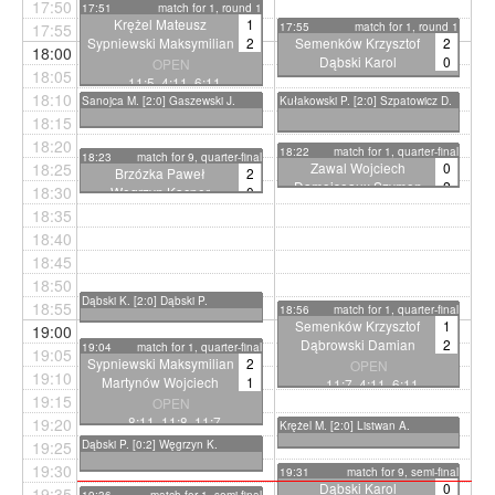
17:50
17:51
match for 1, round 1
Krężel Mateusz
1
17:55
17:55
match for 1, round 1
Sypniewski Maksymilian
2
Semenków Krzysztof
2
18:00
Dąbski Karol
0
OPEN
18:05
11:5 4:11 6:11
OPEN
18:10
11:6 11:6
Sanojca M. [2:0] Gaszewski J.
Kułakowski P. [2:0] Szpatowicz D.
18:15
18:20
18:22
match for 1, quarter-final
18:23
match for 9, quarter-final
18:25
Zawal Wojciech
0
Brzózka Paweł
2
Damoiseaux Szymon
2
18:30
Węgrzyn Kacper
0
OPEN
OPEN
18:35
4:11 6:11
11:5 11:9
18:40
18:45
18:50
Dąbski K. [2:0] Dąbski P.
18:55
18:56
match for 1, quarter-final
Semenków Krzysztof
1
19:00
Dąbrowski Damian
2
19:04
match for 1, quarter-final
19:05
Sypniewski Maksymilian
2
OPEN
19:10
Martynów Wojciech
1
11:7 4:11 6:11
19:15
OPEN
8:11 11:8 11:7
19:20
Krężel M. [2:0] Listwan A.
19:25
Dąbski P. [0:2] Węgrzyn K.
19:30
19:31
match for 9, semi-final
Dąbski Karol
0
19:35