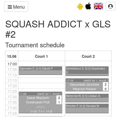
Menu
SQUASH ADDICT x GLS
#2
Tournament schedule
15.06
Court 1
Court 2
17:00
17:05
Dąbrowski D. [2:0] Dąbski P.
Damoiseaux S. [2:0] Szpatowicz
D.
17:10
17:15
17:16
match for 1, round 1
Gaszewski Jarosław
2
17:20
Węgrzyn Kacper
0
17:25
OPEN
17:28
match for 1, round 1
17:30
Martynów W. [2:0] Listwan A.
Zawal Wojciech
2
11:8 11:7
17:35
Kułakowski Piotr
1
Brzózka P. [0:2] Sanojca M.
OPEN
17:40
11:9 7:11 11:9
17:45