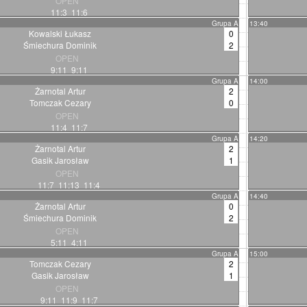
OPEN
11:3 11:6
Grupa A
13:40
Kowalski Łukasz
0
Śmiechura Dominik
2
OPEN
9:11 9:11
Grupa A
14:00
Żarnotal Artur
2
Tomczak Cezary
0
OPEN
11:4 11:7
Grupa A
14:20
Żarnotal Artur
2
Gasik Jarosław
1
OPEN
11:7 11:13 11:4
Grupa A
14:40
Żarnotal Artur
0
Śmiechura Dominik
2
OPEN
5:11 4:11
Grupa A
15:00
Tomczak Cezary
2
Gasik Jarosław
1
OPEN
9:11 11:9 11:7