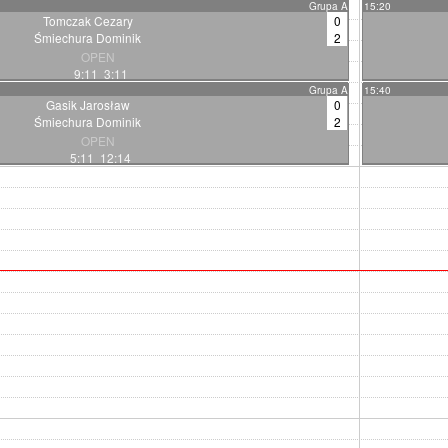
Grupa A
15:20
Tomczak Cezary
0
Śmiechura Dominik
2
OPEN
9:11 3:11
Grupa A
15:40
Gasik Jarosław
0
Śmiechura Dominik
2
OPEN
5:11 12:14