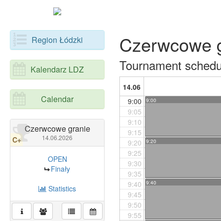
Czerwcowe g
Region Łódzki
Tournament schedu
Kalendarz LDZ
14.06
Calendar
9:00
9:00
9:05
9:10
Czerwcowe granie
9:15
14.06.2026
C+
9:20
9:20
9:25
OPEN
9:30
Finały
9:35
9:40
9:40
Statistics
9:45
9:50
9:55