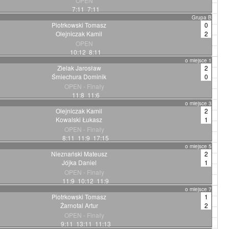
OPEN
7:11 7:11
Grupa B
Piotrkowski Tomasz
0
Olejniczak Kamil
2
OPEN
10:12 8:11
o miejsce 1
Zielak Jarosław
2
Śmiechura Dominik
0
OPEN - Finały
11:8 11:6
o miejsce 3
Olejniczak Kamil
2
Kowalski Łukasz
1
OPEN - Finały
8:11 11:9 17:15
o miejsce 5
Nieznański Mateusz
2
Jójka Daniel
1
OPEN - Finały
11:9 10:12 11:9
o miejsce 7
Piotrkowski Tomasz
1
Żarnotal Artur
2
OPEN - Finały
9:11 13:11 11:13