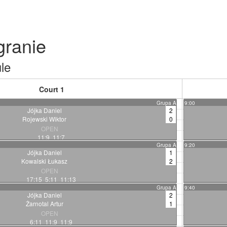
ranie
le
Court 1
Grupa A
9:00
Jójka Daniel
2
Rojewski Wiktor
0
OPEN
11:9 11:7
Grupa A
9:20
Jójka Daniel
1
Kowalski Łukasz
2
OPEN
17:15 5:11 11:13
Grupa A
9:40
Jójka Daniel
2
Żarnotal Artur
1
OPEN
6:11 11:9 11:9