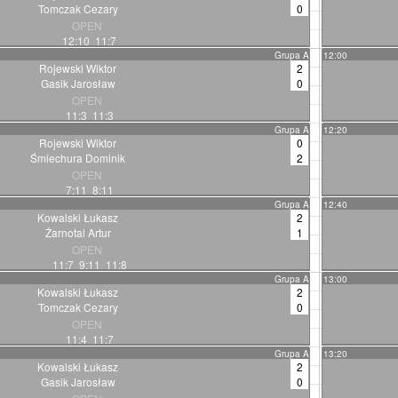
Tomczak Cezary
0
OPEN
12:10 11:7
Grupa A
12:00
Rojewski Wiktor
2
Gasik Jarosław
0
OPEN
11:3 11:3
Grupa A
12:20
Rojewski Wiktor
0
Śmiechura Dominik
2
OPEN
7:11 8:11
Grupa A
12:40
Kowalski Łukasz
2
Żarnotal Artur
1
OPEN
11:7 9:11 11:8
Grupa A
13:00
Kowalski Łukasz
2
Tomczak Cezary
0
OPEN
11:4 11:7
Grupa A
13:20
Kowalski Łukasz
2
Gasik Jarosław
0