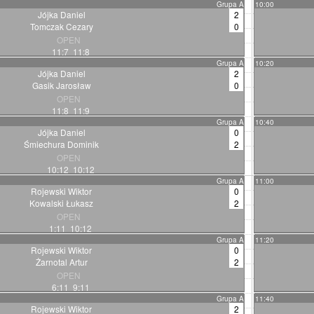
Grupa A
10:00
Jójka Daniel
2
Tomczak Cezary
0
OPEN
11:7 11:8
Grupa A
10:20
Jójka Daniel
2
Gasik Jarosław
0
OPEN
11:8 11:9
Grupa A
10:40
Jójka Daniel
0
Śmiechura Dominik
2
OPEN
10:12 10:12
Grupa A
11:00
Rojewski Wiktor
0
Kowalski Łukasz
2
OPEN
1:11 10:12
Grupa A
11:20
Rojewski Wiktor
0
Żarnotal Artur
2
OPEN
6:11 9:11
Grupa A
11:40
Rojewski Wiktor
2