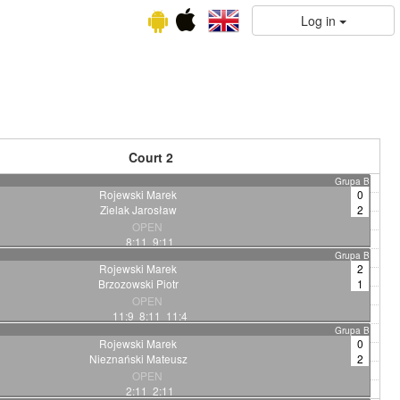
Log in
Court 2
Grupa B
Rojewski Marek
0
Zielak Jarosław
2
OPEN
8:11 9:11
Grupa B
Rojewski Marek
2
Brzozowski Piotr
1
OPEN
11:9 8:11 11:4
Grupa B
Rojewski Marek
0
Nieznański Mateusz
2
OPEN
2:11 2:11