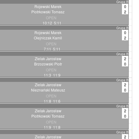
Grupa B
Rojewski Marek
0
Piotrkowski Tomasz
2
OPEN
10:12 5:11
Grupa B
Rojewski Marek
0
Olejniczak Kamil
2
OPEN
7:11 5:11
Grupa B
Zielak Jarosław
2
Brzozowski Piotr
0
OPEN
11:3 11:9
Grupa B
Zielak Jarosław
2
Nieznański Mateusz
0
OPEN
11:8 11:6
Grupa B
Zielak Jarosław
2
Piotrkowski Tomasz
0
OPEN
11:9 11:8
Grupa B
Zielak Jarosław
2