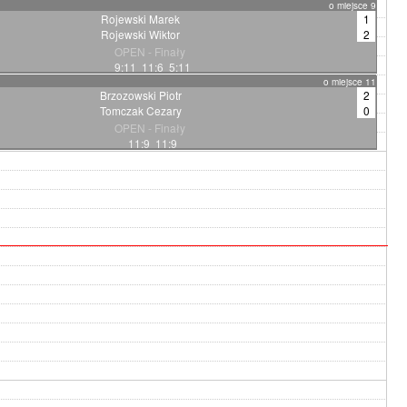
o miejsce 9
Rojewski Marek
1
Rojewski Wiktor
2
OPEN - Finały
9:11 11:6 5:11
o miejsce 11
Brzozowski Piotr
2
Tomczak Cezary
0
OPEN - Finały
11:9 11:9