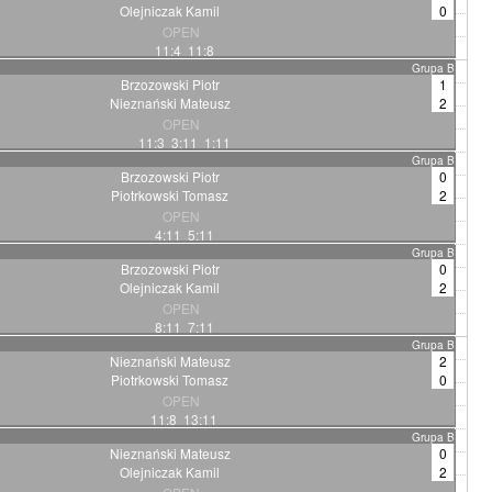
Olejniczak Kamil
0
OPEN
11:4 11:8
Grupa B
Brzozowski Piotr
1
Nieznański Mateusz
2
OPEN
11:3 3:11 1:11
Grupa B
Brzozowski Piotr
0
Piotrkowski Tomasz
2
OPEN
4:11 5:11
Grupa B
Brzozowski Piotr
0
Olejniczak Kamil
2
OPEN
8:11 7:11
Grupa B
Nieznański Mateusz
2
Piotrkowski Tomasz
0
OPEN
11:8 13:11
Grupa B
Nieznański Mateusz
0
Olejniczak Kamil
2