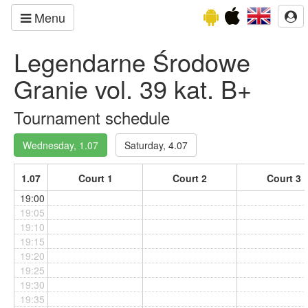
Menu
Legendarne Środowe
Granie vol. 39 kat. B+
Tournament schedule
Wednesday, 1.07
Saturday, 4.07
1.07
Court 1
Court 2
Court 3
19:00
19:05
19:10
19:15
19:20
19:25
19:30
19:35