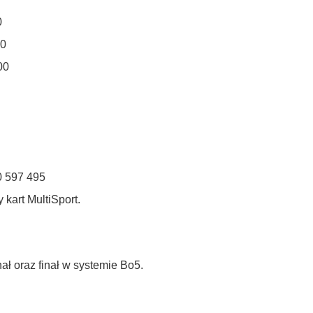
0
00
00
0 597 495
 kart MultiSport.
ał oraz finał w systemie Bo5.