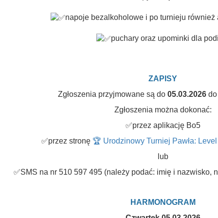
napoje bezalkoholowe i po turnieju równie
puchary oraz upominki dla po
ZAPISY
Zgłoszenia przyjmowane są do
05.03.2026
do
Zgłoszenia można dokonać:
✅przez aplikację Bo5
✅przez stronę
🏆 Urodzinowy Turniej Pawła: Level
lub
✅SMS na nr 510 597 495 (należy podać: imię i nazwisko, n
HARMONOGRAM
Czwartek 05.03.2026