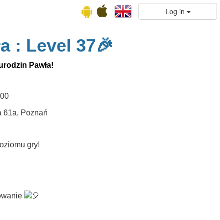
Log in
a : Level 37🎉
 urodzin Pawła!
:00
a 61a, Poznań
oziomu gry!
towanie