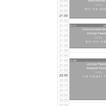
20:45
Terka Mariusz
OPEN
20:50
8:11 11:6 12:1
20:55
21:00
21:05
21:10
21:11
ma
Dzierżanowski Ma
21:15
Jończyk Paweł
21:20
OPEN
21:25
8:11 4:11 11:8
21:30
21:35
21:40
21:45
21:46
Jończyk Paweł
21:50
Sławęcki Kami
21:55
OPEN
22:00
11:5 11:6 8:11 7:
22:05
22:10
22:15
22:20
22:25
22:30