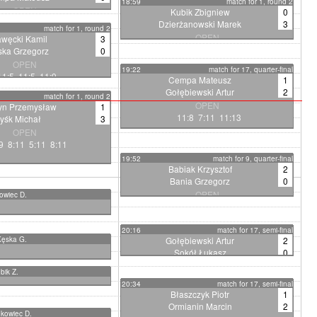
18:59
match for 1, round 2
OPEN
Kubik Zbigniew
0
1:6 11:3 11:5
Dzierżanowski Marek
3
match for 1, round 2
OPEN
awęcki Kamil
3
7:11 7:11 10:12
ska Grzegorz
0
OPEN
19:22
match for 17, quarter-final
1:5 11:5 11:9
Cempa Mateusz
1
Gołębiewski Artur
2
match for 1, round 2
OPEN
yn Przemysław
1
11:8 7:11 11:13
yśk Michał
3
OPEN
9 8:11 5:11 8:11
19:52
match for 9, quarter-final
Babiak Krzysztof
2
Bania Grzegorz
0
OPEN
kowiec D.
12:10 11:9
20:16
match for 17, semi-final
 Kęska G.
Gołębiewski Artur
2
Sokół Łukasz
0
OPEN
bik Z.
11:5 11:9
20:34
match for 17, semi-final
Błaszczyk Piotr
1
Ormianin Marcin
2
okowiec D.