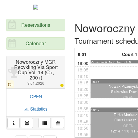
Noworoczny 
Reservations
Tournament schedu
Calendar
9.01
Court 1
Noworoczny MGR
18:00
Ormianin M. [0:3] Jończyk P.
Recykling Via Sport
18:05
Cup Vol. 14 (C+,
18:10
200+)
18:15
18:15
9.01.2026
C+
Nowak Przemysł
18:20
Stokowiec Dawi
18:25
OPEN
OPEN
18:30
11:2 11:4 1
18:35
Statistics
18:37
18:40
Terka Mariusz
Fikus Łukasz
18:45
OPEN
18:50
12:14 11:8 11:
18:55