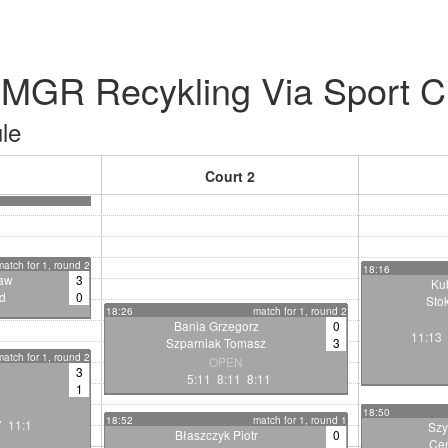
MGR Recykling Via Sport Cu
le
Court 2
match for 1, round 2
18:16
aw
3
Ku
d
0
Sto
18:26
match for 1, round 2
Bania Grzegorz
0
1:4
11:13 
Szparniak Tomasz
3
match for 1, round 2
OPEN
3
5:11 8:11 8:11
1
18:50
18:52
match for 1, round 1
7 11:1
Szy
Błaszczyk Piotr
0
Ce