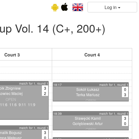
Log in
p Vol. 14 (C+, 200+)
Court 3
Court 4
match for 1, round 1
18:17
match for 1, round 1
bik Zbigniew
3
Sokół Łukasz
0
kowiec Maciej
2
Terka Mariusz
3
OPEN
OPEN
11:6 11:6 9:11 11:9
6:11 6:11 4:11
18:39
match for 1, round 1
Sławęcki Kamil
3
Gołębiewski Artur
0
match for 1, round 1
OPEN
nalik Bogusz
3
11:9 11:3 11:6
mpa Mateusz
0