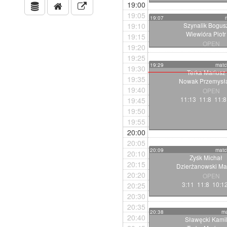
19:00
19:05
19:07
19:10
Szynalik Bogus
Wiewióra Piotr
19:15
OPEN
19:20
11:8 11:5 1
19:25
19:29
match
19:30
Terka Mariusz
19:35
Nowak Przemysł
19:40
OPEN
11:13 11:8 11:8
19:45
19:50
19:55
20:00
20:05
20:09
match
20:10
Zyśk Michał
20:15
Dzierżanowski Ma
20:20
OPEN
3:11 11:8 10:1
20:25
20:30
20:35
20:38
ma
20:40
Sławęcki Kami