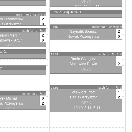
OPEN
8:11 11:9 6:11
Kubik Z. [2:0] Bania G.
match for 9, semi-final
yn Przemysław
2
iak Krzysztof
0
21:07
match for 5, semi-final
OPEN
match for 17, Final
Szynalik Bogusz
2
11:8 11:1
ianin Marcin
2
Nowak Przemysław
0
biewski Artur
0
OPEN
OPEN
11:8 11:9
11:7 11:8
ka G.
21:29
match for 15, Final
Bania Grzegorz
1
Stokowiec Dawid
2
dyn P.
OPEN
10:12 11:9 6:11
21:56
match for 11, Final
Wiewióra Piotr
1
match for 7, Final
Babiak Krzysztof
2
yśk Michał
0
OPEN
k Przemysław
2
12:10 8:11 6:11
OPEN
11:13 6:11