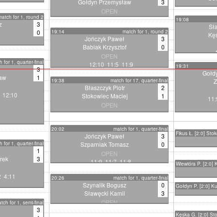
Gołdyn Przemysław
3
OPEN
1
match for 1, round 2
6:11 5:11 11:13
19:08
z
3
Sł
0
19:14
match for 1, round 2
Kę
Jończyk Paweł
3
Babiak Krzysztof
0
1:8
1
OPEN
 for 1, quarter-final
12:10 11:5 11:9
19:31
3
Gołd
aw
1
19:38
match for 17, quarter-final
Z
Błaszczyk Piotr
2
 12:10
Stokowiec Maciej
1
11:
OPEN
7:11 11:3 11:9
20:02
match for 1, quarter-final
Fikus Ł. [2:0] Sto
Jończyk Paweł
3
 for 1, quarter-final
Szparniak Tomasz
0
1
OPEN
rek
3
11:9 11:7 11:8
Wiewióra P. [2:0]
2 4:11
20:26
match for 1, quarter-final
Szynalik Bogusz
0
Gołdyn P. [2:0] Ku
Sławęcki Kamil
3
OPEN
tch for 1, semi-final
l
3
6:11 6:11 5:11
Kęska G. [2:0] St