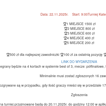
Data: 22.11.2025r. Start: 9:00Turniej Kate
🏆1 MIEJSCE 1500 zł
🏆2 MIEJSCE 800 zł
🏆3 MIEJSCE 600 zł
🏆4 MIEJSCE 400 zł
🏆5 MIEJSCE 200 zł
🏆500 zł dla najlepszej zawodniczki 🏆100 zł za ostatnią pozycję
LINK DO WYDARZENIA
zegrany będzie na 4 kortach w systemie best of 3, mecze: półfinałowe, 
Minimalnie musi zostać zgłoszonych 16 zaw
rozgrywane są w przypadku, gdy ilość graczy mieści się w przedziale 
Zgłoszenia
na turniej przyjmowane będą do 20.11.2025r. do godziny 12:00 w aplikacj