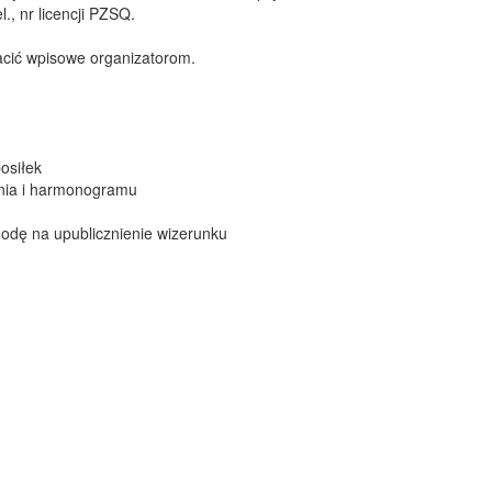
., nr licencji PZSQ.
acić wpisowe organizatorom.
osiłek
ania i harmonogramu
godę na upublicznienie wizerunku