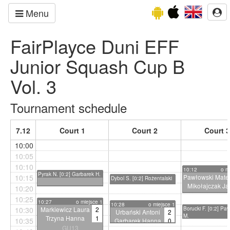
Menu
FairPlayce Duni EFF
Junior Squash Cup B
Vol. 3
Tournament schedule
7.12
Court 1
Court 2
Court 3
10:00
10:05
10:10
10:12
o m
Pyrak N. [0:2] Garbarek H.
10:15
Pawłowski Mate
Dybol S. [0:2] Rożentalski
Mikołajczak Ja
M.
10:20
OU17
10:25
10:27
o miejsce 1
11:6 12:1
10:28
o miejsce 1
10:30
Markiewicz Laura
2
Borucki F. [0:2] Pa
Urbański Antoni
2
M.
Trzyna Hanna
1
10:35
Garbarek Hanna
0
GU13