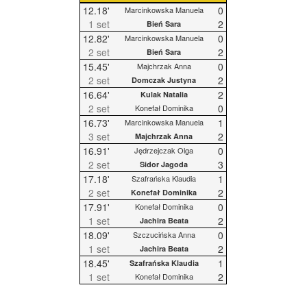
12.18'
0
Marcinkowska Manuela
1 set
2
Bień Sara
12.82'
0
Marcinkowska Manuela
2 set
2
Bień Sara
15.45'
0
Majchrzak Anna
2 set
2
Domczak Justyna
16.64'
2
Kulak Natalia
2 set
0
Konefał Dominika
16.73'
1
Marcinkowska Manuela
3 set
2
Majchrzak Anna
16.91'
0
Jędrzejczak Olga
2 set
3
Sidor Jagoda
17.18'
1
Szafrańska Klaudia
2 set
2
Konefał Dominika
17.91'
0
Konefał Dominika
1 set
2
Jachira Beata
18.09'
0
Szczucińska Anna
1 set
2
Jachira Beata
18.45'
1
Szafrańska Klaudia
1 set
2
Konefał Dominika