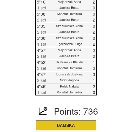
5"16'
2
Majchrzak Anna
1 set
0
Jachira Beata
5"08'
0
Konefał Dominika
2 set
2
Jachira Beata
5"05'
0
Szczucińska Anna
2 set
2
Jachira Beata
5"00'
0
Szczucińska Anna
1 set
2
Jędrzejczak Olga
4"57'
2
Majchrzak Anna
2 set
0
Jachira Beata
4"52'
1
Szafrańska Klaudia
3 set
2
Konefał Dominika
4"47'
3
Domczak Justyna
2 set
1
Sidor Jagoda
4"45'
2
Kulak Natalia
1 set
0
Konefał Dominika
Points: 736
DAMSKA