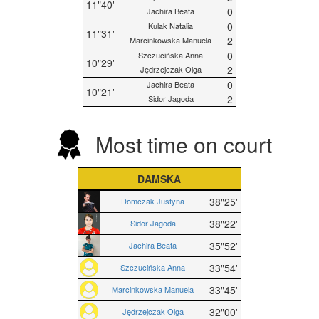
11"40'
0
Jachira Beata
0
Kulak Natalia
11"31'
2
Marcinkowska Manuela
0
Szczucińska Anna
10"29'
2
Jędrzejczak Olga
0
Jachira Beata
10"21'
2
Sidor Jagoda
Most time on court
DAMSKA
38"25'
Domczak Justyna
38"22'
Sidor Jagoda
35"52'
Jachira Beata
33"54'
Szczucińska Anna
33"45'
Marcinkowska Manuela
32"00'
Jędrzejczak Olga