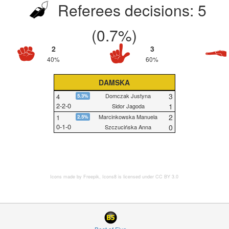
Referees decisions: 5
(0.7%)
2
3
40%
60%
DAMSKA
3
4
Domczak Justyna
5.3%
2
-
2
-
0
1
Sidor Jagoda
2
1
Marcinkowska Manuela
2.5%
0
-
1
-
0
0
Szczucińska Anna
Icons made by
Freepik
,
Icons8
is licensed under CC BY 3.0