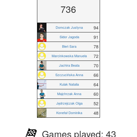
736
94
Domczak Justyna
91
Sidor Jagoda
78
Bień Sara
72
Marcinkowska Manuela
70
Jachira Beata
66
Szczucińska Anna
64
Kulak Natalia
60
Majchrzak Anna
52
Jędrzejczak Olga
48
Konefał Dominika
Games played: 43