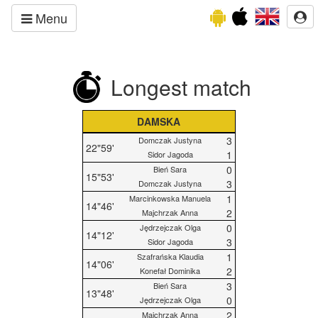
Menu
Longest match
DAMSKA
3
Domczak Justyna
22"59'
1
Sidor Jagoda
0
Bień Sara
15"53'
3
Domczak Justyna
1
Marcinkowska Manuela
14"46'
2
Majchrzak Anna
0
Jędrzejczak Olga
14"12'
3
Sidor Jagoda
1
Szafrańska Klaudia
14"06'
2
Konefał Dominika
3
Bień Sara
13"48'
0
Jędrzejczak Olga
2
Majchrzak Anna