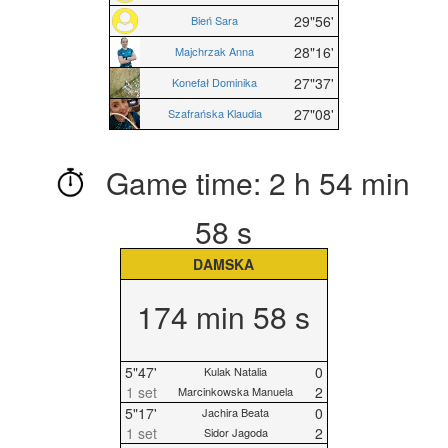
29"56'
Bień Sara
28"16'
Majchrzak Anna
27"37'
Konefał Dominika
27"08'
Szafrańska Klaudia
Game time: 2 h 54 min
58 s
DAMSKA
174 min 58 s
5"47'
0
Kulak Natalia
1 set
2
Marcinkowska Manuela
5"17'
0
Jachira Beata
1 set
2
Sidor Jagoda