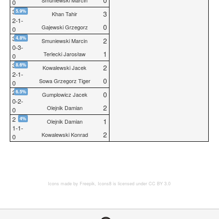
0
Smuniewski Marcin
0
3
5.9%
3
Khan Tahir
2
-
1
-
0
Gajewski Grzegorz
0
3
4.8%
2
Smuniewski Marcin
0
-
3
-
1
Terlecki Jarosław
0
3
8.6%
2
Kowalewski Jacek
2
-
1
-
0
Sowa Grzegorz Tiger
0
2
6.5%
0
Gumplowicz Jacek
0
-
2
-
2
Olejnik Damian
0
2
4%
1
Olejnik Damian
1
-
1
-
2
Kowalewski Konrad
0
Icons made by
Freepik
,
Icons8
is licensed under CC BY 3.0