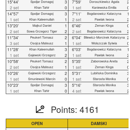
15"44'
3
7"59'
2
Spoljar Domagoj
Doroszkiewicz Agata
2 set
0
1 set
0
Khan Tahir
Kaniewska Emilia
14"57'
3
7"11'
1
Spoljar Domagoj
Bogdanowicz Katarzyna
1 set
1
2 set
2
Khan Kaleemullah
Pawlak Iwona
13"20'
1
6"46'
0
Majkut Daniel
Zeman Kinga
2 set
2
2 set
2
Sowa Grzegorz Tiger
Bogdanowicz Katarzyna
11"34'
2
6"04'
2
Peukert Tomasz
Bilewicz-Morcinek Katarzyna
3 set
1
1 set
0
Osojca Mateusz
Wolszczak Sylwia
11"28'
3
6"03'
1
Khan Kaleemullah
Bogdanowicz Katarzyna
1 set
2
1 set
2
Gajewski Grzegorz
Pawlak Iwona
10"58'
2
5"35'
2
Peukert Tomasz
Zaborowska Aneta
2 set
1
1 set
0
Osojca Mateusz
Zeman Kinga
10"26'
2
5"31'
3
Gajewski Grzegorz
Lubińska Dominika
1 set
0
1 set
0
Smuniewski Marcin
Starosta Monika
10"23'
3
5"16'
3
Spoljar Domagoj
Starosta Monika
1 set
0
4 set
2
Khan Tahir
Pawlak Iwona
Points: 4161
OPEN
DAMSKI