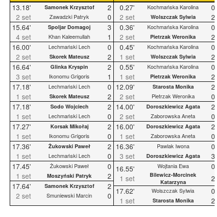
13.18'
2
0.27'
0
Kochmańska Karolina
Samonek Krzysztof
2 set
0
2 set
2
Zawadzki Patryk
Wolszczak Sylwia
15.64'
3
0.36'
0
Kochmańska Karolina
Spoljar Domagoj
4 set
1
2 set
2
Khan Kaleemullah
Pietrzak Weronika
16.00'
0
0.45'
0
Lechmański Lech
Kochmańska Karolina
2 set
2
1 set
2
Skorek Mateusz
Wolszczak Sylwia
16.64'
2
0.55'
0
Kochmańska Karolina
Glinka Kryspin
3 set
1
1 set
2
Ikonomu Grigoris
Pietrzak Weronika
17.18'
0
12.09'
2
Lechmański Lech
Starosta Monika
1 set
2
2 set
0
Pietrzak Weronika
Skorek Mateusz
17.18'
2
14.00'
2
Sodo Wojciech
Doroszkiewicz Agata
1 set
0
2 set
0
Lechmański Lech
Zaborowska Aneta
17.27'
2
16.00'
2
Korsak Mikołaj
Doroszkiewicz Agata
1 set
0
1 set
0
Ikonomu Grigoris
Zaborowska Aneta
17.36'
2
16.36'
0
Pawlak Iwona
Żukowski Paweł
1 set
0
3 set
3
Lechmański Lech
Doroszkiewicz Agata
17.45'
0
0
Żukowski Paweł
Wojtania Ewa
16.55'
1 set
2
Bilewicz-Morcinek
Moszyński Patryk
1 set
2
Katarzyna
17.64'
2
Samonek Krzysztof
17.62'
0
Wolszczak Sylwia
2 set
0
Smuniewski Marcin
1 set
2
Starosta Monika