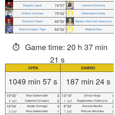
74"37'
Roguski Jakub
Lubińska Dominika
70"42'
Terlecki Jarosław
Zaborowska Aneta
66"52'
Żukowski Paweł
Bilewicz-Morcinek Katarzyna
64"32'
Sowa Grzegorz Tiger
Wojtania Ewa
Game time: 20 h 37 min
21 s
OPEN
DAMSKI
1049 min 57 s
187 min 24 s
19"30'
3
13"19'
0
Khan Kaleemullah
Zeman Kinga
4 set
2
1 set
2
Gajewski Grzegorz
Bogdanowicz Katarzyna
19"04'
3
8"34'
2
Spoljar Domagoj
Starosta Monika
3 set
1
1 set
0
Khan Kaleemullah
Pietrzak Weronika