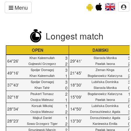
Menu
Longest match
OPEN
DAMSKI
3
3
Khan Kaleemullah
Starosta Monika
64"26'
29"41'
2
2
Gajewski Grzegorz
Pawlak Iwona
3
0
Spoljar Domagoj
Zeman Kinga
49"16'
21"45'
1
2
Khan Kaleemullah
Bogdanowicz Katarzyna
3
3
Spoljar Domagoj
Lubińska Dominika
37"43'
18"30'
0
0
Khan Tahir
Starosta Monika
2
1
Peukert Tomasz
Bogdanowicz Katarzyna
32"18'
15"09'
1
2
Osojca Mateusz
Pawlak Iwona
1
0
Korsak Mikołaj
Lubińska Dominika
28"34'
14"50'
2
3
Osojca Mateusz
Doroszkiewicz Agata
1
2
Majkut Daniel
Doroszkiewicz Agata
28"23'
13"30'
2
0
Sowa Grzegorz Tiger
Kaniewska Emilia
2
0
Smuniewski Marcin
Pawlak Iwona