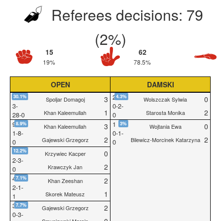
Referees decisions: 79
(2%)
15
62
19%
78.5%
OPEN
DAMSKI
31
2
30.1%
4.3%
3
0
Spoljar Domagoj
Wolszczak Sylwia
3
-
0
-
2
-
1
2
Khan Kaleemullah
Starosta Monika
28
-
0
0
9
1
8.9%
3%
3
0
Khan Kaleemullah
Wojtania Ewa
1
-
8
-
0
-
1
-
2
2
Gajewski Grzegorz
Bilewicz-Morcinek Katarzyna
0
0
5
12.2%
0
Krzywiec Kacper
2
-
3
-
2
Krawczyk Jan
0
4
7.1%
2
Khan Zeeshan
2
-
1
-
1
Skorek Mateusz
1
3
7.7%
2
Gajewski Grzegorz
0
-
3
-