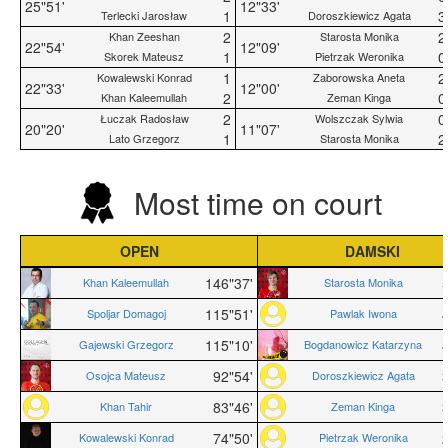
25"51'
12"33'
1
3
Terlecki Jarosław
Doroszkiewicz Agata
2
2
Khan Zeeshan
Starosta Monika
22"54'
12"09'
1
0
Skorek Mateusz
Pietrzak Weronika
1
2
Kowalewski Konrad
Zaborowska Aneta
22"33'
12"00'
2
0
Khan Kaleemullah
Zeman Kinga
2
0
Łuczak Radosław
Wolszczak Sylwia
20"20'
11"07'
1
2
Lato Grzegorz
Starosta Monika
Most time on court
OPEN
DAMSKI
146"37'
Khan Kaleemullah
Starosta Monika
115"51'
Spoljar Domagoj
Pawlak Iwona
115"10'
Gajewski Grzegorz
Bogdanowicz Katarzyna
92"54'
Osojca Mateusz
Doroszkiewicz Agata
83"46'
Khan Tahir
Zeman Kinga
74"50'
Kowalewski Konrad
Pietrzak Weronika