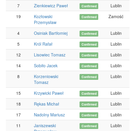
7
Zienkiewicz Paweł
Lublin
Confirmed
19
Kozłowski
Zamość
Confirmed
Przemysław
4
Osiniak Bartłomiej
Lublin
Confirmed
5
Król Rafał
Lublin
Confirmed
12
Lisowiec Tomasz
Lublin
Confirmed
14
Sobiło Jacek
Lublin
Confirmed
8
Korzeniowski
Lublin
Confirmed
Tomasz
15
Krzywicki Paweł
Lublin
Confirmed
18
Rękas Michał
Lublin
Confirmed
17
Nadolny Mariusz
Lublin
Confirmed
11
Janiszewski
Lublin
Confirmed