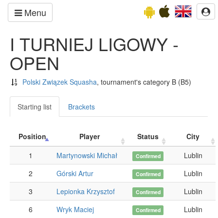
Menu
I TURNIEJ LIGOWY -
OPEN
Polski Związek Squasha
, tournament's category B
(B5)
Starting list
Brackets
Position
Player
Status
City
1
Martynowski Michał
Lublin
Confirmed
2
Górski Artur
Lublin
Confirmed
3
Lepionka Krzysztof
Lublin
Confirmed
6
Wryk Maciej
Lublin
Confirmed