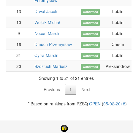
Przemysław
13
Drwal Jacek
Lublin
Confirmed
10
Wójcik Michał
Lublin
Confirmed
9
Nocuń Marcin
Lublin
Confirmed
16
Dmuch Przemysław
Chełm
Confirmed
21
Cyfra Marcin
Lublin
Confirmed
20
Bździuch Mariusz
Aleksandrów
Confirmed
Showing 1 to 21 of 21 entries
Previous
1
Next
* Based on rankings from PZSQ
OPEN
(
05-02-2018
)