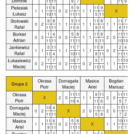
Dominik
11
11
9
7
11
9
11
6
5
9
11
9
Pielesiak
1
1
0
2
1
1
X
1
Łukasz
10
11
11
11
5
11
9
8
5
11
11
8
11
7
Stołowski
0
2
1
1
1
1
1
1
Rafał
11
11
11
6
9
11
6
11
1
4
5
8
11
8
11
11
Borkiet
0
2
0
2
1
1
2
0
0
Adrian
11
11
11
11
5
11
10
10
5
11
11
7
11
9
2
4
Jankiewicz
1
1
1
1
1
1
0
2
2
Rafał
11
4
10
11
8
11
11
11
7
7
10
7
5
7
11
10
Łukasiewicz
0
2
0
2
0
2
1
1
1
Maciej
11
11
11
11
11
11
6
11
Okrasa
Domagała
Masica
Bogdan
Grupa 2
Piotr
Maciej
Ariel
Mariusz
11
11
9
11
11
11
Okrasa
X
2
0
1
1
2
0
2
Piotr
10
4
11
6
5
7
10
4
11
11
11
11
Domagała
0
2
X
2
0
2
0
2
Maciej
11
11
5
8
7
2
11
6
5
8
10
11
Masica
1
1
0
2
X
1
1
1
Ariel
9
11
11
11
11
7
5
7
7
2
11
7