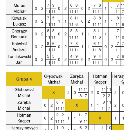
7
9
6
8
7
6
7
11
Muras
0
2
0
2
0
2
1
1
Michał
11
11
11
11
11
11
11
7
7
5
8
11
8
8
8
11
Kowalski
0
2
1
1
0
2
1
1
0
Łukasz
11
11
11
6
11
11
11
6
8
8
8
3
8
11
7
11
Chorąży
0
2
0
2
1
1
1
1
1
Romuald
11
11
11
11
11
6
11
8
8
6
7
8
6
11
7
7
Kotwicki
0
2
0
2
1
1
0
2
0
Andrzej
11
11
11
11
11
8
11
11
5
5
4
9
9
4
7
6
Tomiakowski
0
2
0
2
0
2
0
2
0
Jan
11
11
11
11
11
11
11
11
Głębowski
Zaręba
Hofman
Herasym
Grupa 4
Michał
Michał
Kacper
Kyryl
11
11
11
11
Głębowski
X
2
0
2
0
2
0
Michał
8
7
2
2
8
7
9
11
Zaręba
0
2
X
1
1
2
0
Michał
11
11
11
7
2
2
11
7
Hofman
0
2
1
1
X
1
1
Kacper
11
11
9
11
1
0
6
2
11
10
Herasymovych