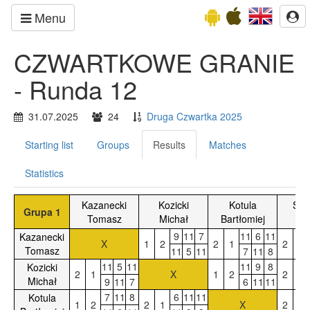
Menu
CZWARTKOWE GRANIE
- Runda 12
31.07.2025
24
Druga Czwartka 2025
Starting list
Groups
Results
Matches
Statistics
Kazanecki
Kozicki
Kotula
Sła
Grupa 1
Tomasz
Michał
Bartłomiej
Ka
9
11
7
11
6
11
Kazanecki
X
1
2
2
1
2
0
Tomasz
11
5
11
7
11
8
11
5
11
11
9
8
Kozicki
2
1
X
1
2
2
1
Michał
9
11
7
6
11
11
7
11
8
6
11
11
Kotula
1
2
2
1
X
2
1