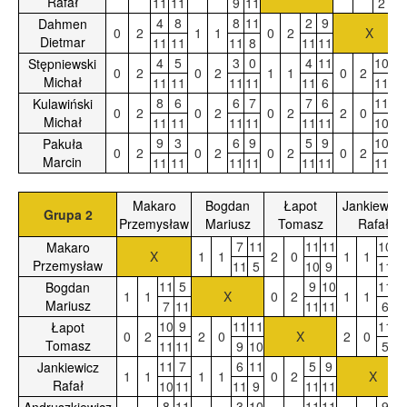
Rafał
11
11
9
11
2
9
4
8
8
11
2
9
Dahmen
0
2
1
1
0
2
X
Dietmar
11
11
11
8
11
11
4
5
3
0
4
11
10
10
Stępniewski
0
2
0
2
1
1
0
2
Michał
11
11
11
11
11
6
11
11
8
6
6
7
7
6
11
11
Kulawiński
0
2
0
2
0
2
2
0
Michał
11
11
11
11
11
11
10
7
9
3
6
9
5
9
10
4
Pakuła
0
2
0
2
0
2
0
2
Marcin
11
11
11
11
11
11
11
11
Makaro
Bogdan
Łapot
Jankiewicz
Grupa 2
Przemysław
Mariusz
Tomasz
Rafał
7
11
11
11
10
1
Makaro
X
1
1
2
0
1
1
Przemysław
11
5
10
9
11
7
11
5
9
10
11
9
Bogdan
1
1
X
0
2
1
1
Mariusz
7
11
11
11
6
1
10
9
11
11
11
1
Łapot
0
2
2
0
X
2
0
Tomasz
11
11
9
10
5
9
11
7
6
11
5
9
Jankiewicz
1
1
1
1
0
2
X
Rafał
10
11
11
9
11
11
8
11
3
10
11
11
9
7