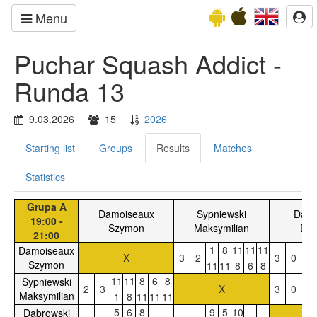
Menu
Puchar Squash Addict -
Runda 13
9.03.2026
15
2026
Starting list
Groups
Results
Matches
Statistics
Grupa A
Damoiseaux
Sypniewski
Dąbr
19:00 -
Szymon
Maksymilian
Dam
21:00
1
8
11
11
11
11
Damoiseaux
X
3
2
3
0
Szymon
11
11
8
6
8
5
11
11
8
6
8
11
Sypniewski
2
3
X
3
0
Maksymilian
1
8
11
11
11
9
5
6
8
9
5
10
Dąbrowski