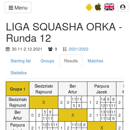
Menu
LIGA SQUASHA ORKA -
Runda 12
30.11-2.12.2021
9
2021/2022
Starting list
Groups
Results
Matches
Statistics
Śledziński
Ber
Parpura
Pie
Grupa 1
Rajmund
Artur
Jacek
Krzy
11
11
14
9
8
Śledziński
X
2
0
1
2
2
0
Rajmund
5
9
12
11
11
5
9
13
10
11
Ber
0
2
X
2
1
2
0
Artur
11
11
11
12
6
12
11
11
11
12
6
Parpura
2
1
1
2
X
2
1