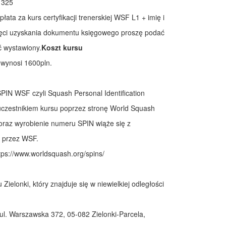
1325
łata za kurs certyfikacji trenerskiej WSF L1 + imię i
hęci uzyskania dokumentu księgowego proszę podać
 wystawiony.
Koszt kursu
 wynosi 1600pln.
PIN WSF czyli Squash Personal Identification
czestnikiem kursu poprzez stronę World Squash
 oraz wyrobienie numeru SPIN wiąże się z
 przez WSF.
tps://www.worldsquash.org/spins/
elonki, który znajduje się w niewielkiej odległości
ul. Warszawska 372, 05-082 Zielonki-Parcela,