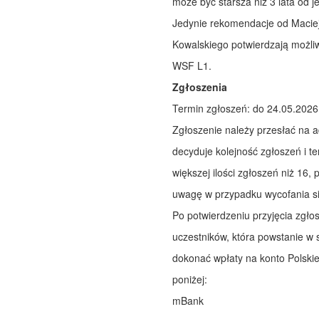
może być starsza niż 3 lata od j
Jedynie rekomendacje od Maciej
Kowalskiego potwierdzają możliwo
WSF L1.
Zgłoszenia
Termin zgłoszeń: do 24.05.2026
Zgłoszenie należy przesłać na 
decyduje kolejność zgłoszeń i t
większej ilości zgłoszeń niż 16,
uwagę w przypadku wycofania si
Po potwierdzeniu przyjęcia zgło
uczestników, która powstanie w 
dokonać wpłaty na konto Polski
poniżej:
mBank