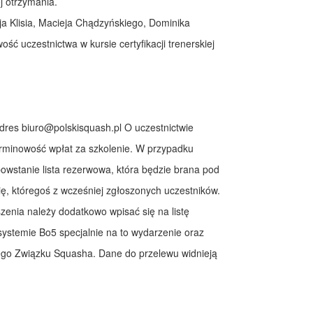
ej otrzymania.
a Klisia, Macieja Chądzyńskiego, Dominika
ść uczestnictwa w kursie certyfikacji trenerskiej
adres
biuro@polskisquash.pl
O uczestnictwie
erminowość wpłat za szkolenie. W przypadku
 powstanie lista rezerwowa, która będzie brana pod
ę, któregoś z wcześniej zgłoszonych uczestników.
szenia należy dodatkowo wpisać się na listę
systemie Bo5 specjalnie na to wydarzenie oraz
ego Związku Squasha. Dane do przelewu widnieją