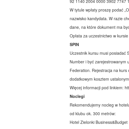
92 1140 2004 0000 3902 7747 
W tytule wpłaty proszę podać „Op
nazwisko kandydata. W razie c
dane, na które dokument ma być
Opłata za uczestnictwo w kursie
SPIN
Uczestnik kursu musi posiadać S
Number i być zarejestrowanym u
Federation. Rejestracja na kurs
dodatkowym kosztem ustalonym
Więcej informacji pod linkiem:
ht
Noclegi
Rekomendujemy nocleg w hotelu Zi
od klubu ok. 300 metrów:
Hotel Zielonki Business&Budget 