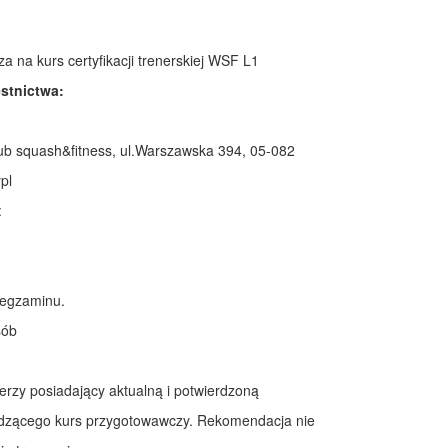
 na kurs certyfikacji trenerskiej WSF L1
estnictwa:
lub squash&fitness, ul.Warszawska 394, 05-082
pl
:
 egzaminu.
sób
erzy posiadający aktualną i potwierdzoną
dzącego kurs przygotowawczy. Rekomendacja nie